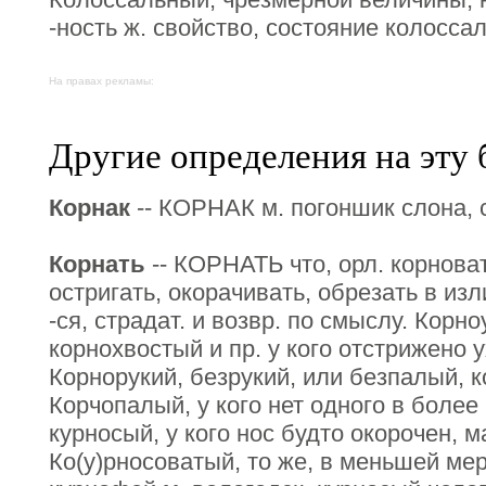
-ность ж. свойство, состояние колоссал
На правах рекламы:
Другие определения на эту 
Корнак
-- КОРНАК м. погоншик слона, 
Корнать
-- КОРНАТЬ что, орл. корноват
остригать, окорачивать, обрезать в из
-ся, страдат. и возвр. по смыслу. Корн
корнохвостый и пр. у кого отстрижено у
Корнорукий, безрукий, или безпалый, к
Корчопалый, у кого нет одного в более
курносый, у кого нос будто окорочен, ма
Ко(у)рносоватый, то же, в меньшей мер