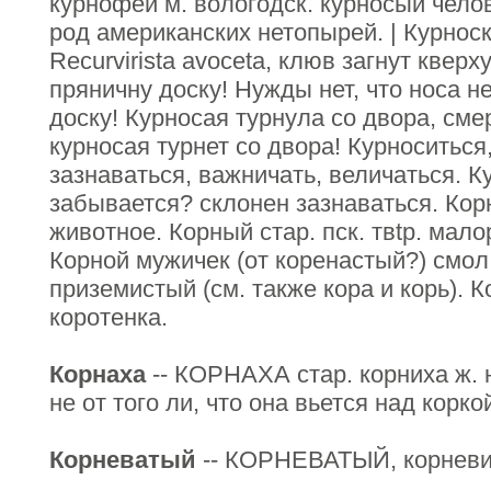
курнофей м. вологодск. курносый челов
род американских нетопырей. | Курноск
Recurvirista avocetа, клюв загнут кверху
пряничну доску! Нужды нет, что носа не
доску! Курносая турнула со двора, смер
курносая турнет со двора! Курноситься
зазнаваться, важничать, величаться. К
забывается? склонен зазнаваться. Кор
животное. Корный стар. пск. твtр. мало
Корной мужичек (от коренастый?) смол.
приземистый (см. также кора и корь). Ко
коротенка.
Корнаха
-- КОРНАХА стар. корниха ж. н
не от того ли, что она вьется над корк
Корневатый
-- КОРНЕВАТЫЙ, корневик 