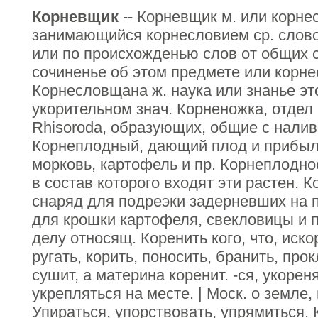
Корневщик
-- Корневщик м. или корне
занимающийся корнесловием ср. слов
или по происхожденью слов от общих с
сочиненье об этом предмете или корн
Корнесловщана ж. наука или знанье это
укорительном знач. Корненожка, отдел
Rhisoroda, образующих, общие с налив
Корнеплодный, дающий плод и прибыль,
морковь, картофель и пр. Корнеплодно
в состав которого входят эти растен. К
снаряд для подреэки задерневших на 
для крошки картофеля, свекловицы и п
делу относящ. Коренить кого, что, искор
ругать, корить, поносить, бранить, про
сушит, а материна коренит. -ся, укорен
укрепляться на месте. | Моск. о земле,
Упираться, упорствовать, упрямиться. 