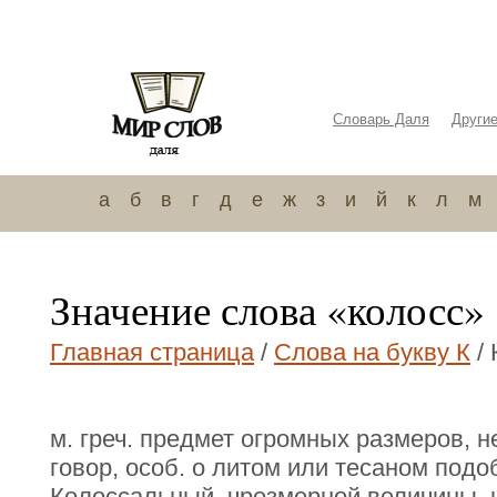
Словарь Даля
Други
а
б
в
г
д
е
ж
з
и
й
к
л
м
Значение слова «колосс»
Главная страница
/
Слова на букву К
/ 
м. греч. предмет огромных размеров, 
говор, особ. о литом или тесаном подо
Колоссальный, чрезмерной величины, 