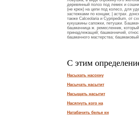
деревянный полоз под лемех и сошник,
(не крюк) на цепи под колесо, для уд
застежками по концам; | астрах. донс
также Calceolaria и Cypripedium, от 
кукушкины сапожки, петушки. Башмач
башмачница ж. ремесленник, который
принадлежащий; башмачничий, относ
башмачного мастерства; башмаковый,
С этим определени
Насыхать насохну
Насычать насытит
Насыщать насытит
Насягнуть кого на
Натабачить белье кн