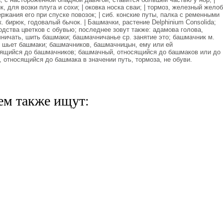
 для возки плуга и сохи; | оковка носка сваи; | тормоз, железный желоб
ержания его при спуске повозок; | сиб. конские путы, палка с ременными
к. бирюк, годовалый бычок. | Башмачки, растение Delphinium Consolida;
сходства цветков с обувью; последнее зовут также: адамова голова,
ничать, шить башмаки; башмачничанье ср. занятие это; башмачник м.
 шьет башмаки; башмачников, башмачницын, ему или ей
ящийся до башмачников; башмачный, относящийся до башмаков или до
 относящийся до башмака в значении путь, тормоза, не обуви.
ем также ищут: