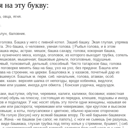
 на эту букву:
 овца, ягня.
.
лун, баловник.
голова. Башка у него с пивной котел. Зашиб башку. Экая глупая, упряма
а. Это башка, о человеке, умная голова. | Рыбья голова, и в этом
ашка икры, астрах. мешок; башка сахару, голова; кокорная башка,
 кузнечного меха, колода, оголовок, из которого выходит трубка, сопель
мешковая, мышечная; башковые деньги, поголовные, подушные.
вый, толковитый, дельный, способный. Чисто татарское баш, голова
в поговорке менять баш на баш, ухо на ухо, без придачи. Башла или
ава на строении, на церкви. Башловка ж. у казаков, почетный дар из
шемуся. Башлык м. перм. сиб. начальник, голова, атаман, особ.
вк. казач. верхняя шапка от непогоды, вроде кобеняка, видлоги;
ми или ушами, иногда для обмота. | Конская уздечка, недоуздок.
и, выступки, обутки, черевики, калиги, калижки, босовики; известная
итая) обувь на плюсну, состоящая из передка, клюшев, подошвы и иногд
ков и подкладки. У нас носят обувь эту почти одни женщины, называя ее
ъем или распорота; черевиками или чевериками, при круглом и высоком
овыше; а коты, полусапожки с цветною, обычно красною оторочкою
. На голую (босую) ногу всякий башмак впору. По ней барынин башмачок
. Жена - не башмак (не сапог, не лапоть), с ноги не сымешь (не разуешь
в виде башмака, глухая трубка под пятку копья у стремени, бушмет; | сиб
, с настороженной опадной давягой; ставится большей частью у нор; |