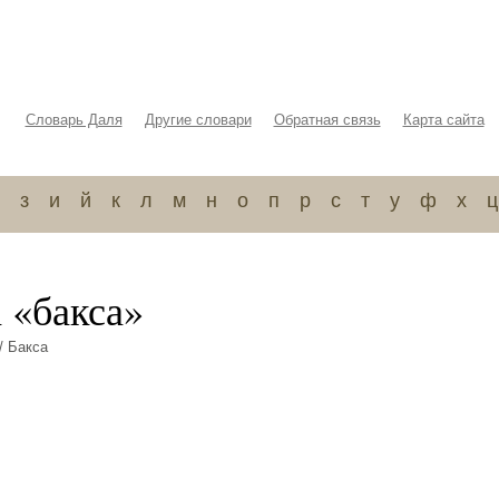
Словарь Даля
Другие словари
Обратная связь
Карта сайта
з
и
й
к
л
м
н
о
п
р
с
т
у
ф
х
ц
 «бакса»
/ Бакса