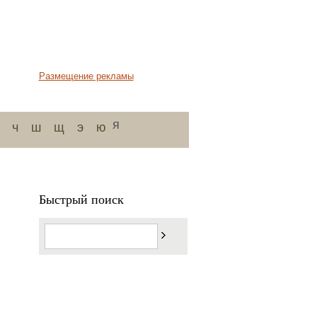
Размещение рекламы
я
ч
ш
щ
э
ю
Быстрый поиск