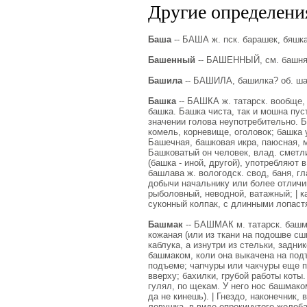
Другие определения
Баша
-- БАША ж. пск. барашек, бяшка,
Башенный
-- БАШЕННЫЙ, см. башня
Башила
-- БАШИЛА, башилка? об. ша
Башка
-- БАШКА ж. татарск. вообще, 
башка. Башка чиста, так и мошна пуст
значении голова неупотребительно. Б
комель, корневище, оголовок; башка у
Башечная, башковая икра, паюсная, 
Башковатый он человек, влад. сметли
(башка - иной, другой), употребляют 
башлава ж. вологодск. свод, баня, гл
добычи начальнику или более отличив
рыболовный, неводной, ватажный; | ка
суконный колпак, с длинными лопастя
Башмак
-- БАШМАК м. татарск. башмак
кожаная (или из ткани на подошве сш
каблука, а изнутри из стельки, задни
башмаком, коли она выкачена на под
подъеме; чапчуры или чакчуры еще п
вверху; бахилки, грубой работы коты
гулял, по щекам. У него нос башмаком
да не кинешь). | Гнездо, наконечник, 
ловушка, в виде опрокинутого желоба