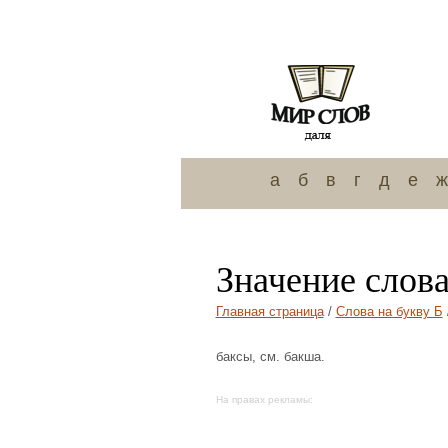
а
б
в
г
д
е
ж
Значение слова
Главная страница
/
Слова на букву Б
баксы, см. бакша.
На правах рекламы: