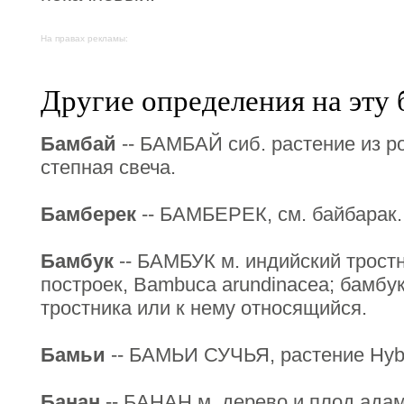
На правах рекламы:
Другие определения на эту 
Бамбай
-- БАМБАЙ сиб. растение из ро
степная свеча.
Бамберек
-- БАМБЕРЕК, см. байбарак.
Бамбук
-- БАМБУК м. индийский трост
построек, Bambuca arundinacea; бамбу
тростника или к нему относящийся.
Бамьи
-- БАМЬИ СУЧЬЯ, растение Hybi
Банан
-- БАНАН м. дерево и плод ада