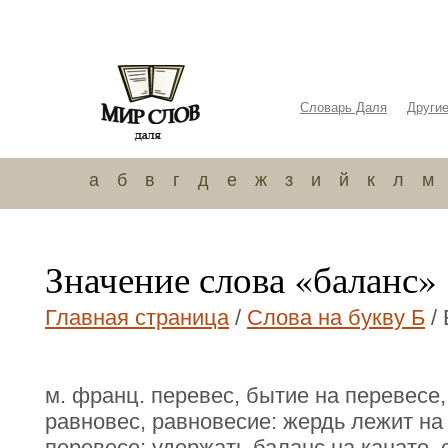
Словарь Даля
Други
а
б
в
г
д
е
ж
з
и
й
к
л
м
Значение слова «баланс»
Главная страница
/
Слова на букву Б
/ 
м. франц. перевес, бытие на перевесе,
равновес, равновесие: жердь лежит на 
перевесе; удержать баланс на канате, 