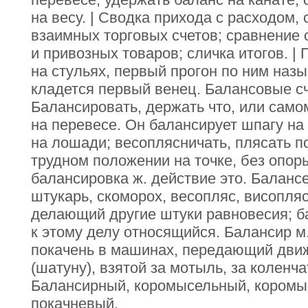
на весу. | Сводка прихода с расходом, 
взаимных торговых счетов; сравнение
и привозных товаров; сличка итогов. |
на стульях, первый прогон по ним наз
кладется первый венец. Балансовые с
Балансировать, держать что, или само
на перевесе. Он балансирует шпагу на 
на лошади; весоплясничать, плясать по
трудном положении на точке, без опор
балансировка ж. действие это. Балансе
штукарь, скоморох, весопляс, висопля
делающий другие штуки равновесия; б
к этому делу относящийся. Балансир м.
покачень в машинах, передающий дви
(шатуну), взятой за мотыль, за коленча
Балансирный, коромысельный, коромы
покачневый.