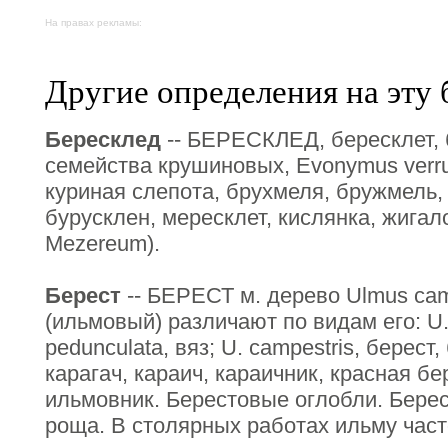
На правах рекламы:
Другие определения на эту 
Бересклед
-- БЕРЕСКЛЕД, бересклет, 
семейства крушиновых, Evonymus verru
куриная слепота, брухмеля, бружмель,
бурусклен, мересклет, кислянка, жигал
Mezereum).
Берест
-- БЕРЕСТ м. дерево Ulmus camp
(ильмовый) различают по видам его: U.
pedunculata, вяз; U. campestris, берест,
карагач, караич, караичник, красная б
ильмовник. Берестовые оглобли. Берес
роща. В столярных работах ильму част