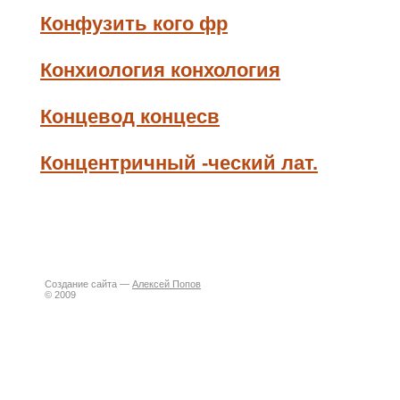
Конфузить кого фр
Конхиология конхология
Концевод концесв
Концентричный -ческий лат.
Создание сайта —
Алексей Попов
© 2009