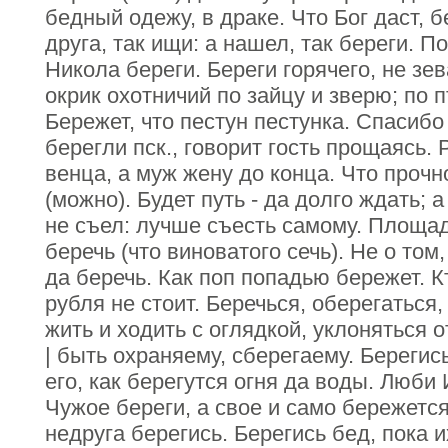
бедный одежу, в драке. Что Бог даст, б
друга, так ищи: а нашел, так береги. П
Никола береги. Береги горячего, не зев
окрик охотничий по зайцу и зверю; по п
Бережет, что пестун пестунка. Спасибо
берегли пск., говорит гость прощаясь.
венца, а муж жену до конца. Что прочн
(можно). Будет путь - да долго ждать; а
не съел: лучше съесть самому. Площад
беречь (что виноватого сечь). Не о том,
да беречь. Как поп попадью бережет. К
рубля не стоит. Беречься, оберегаться,
жить и ходить с оглядкой, уклоняться о
| быть охраняему, сберегаему. Берегись
его, как берегутся огня да воды. Люби
Чужое береги, а свое и само бережется
недруга берегись. Берегись бед, пока и