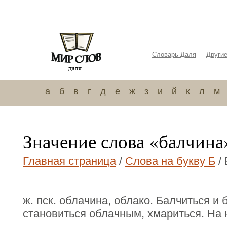
Словарь Даля
Други
а
б
в
г
д
е
ж
з
и
й
к
л
м
Значение слова «балчина
Главная страница
/
Слова на букву Б
/
ж. пск. облачина, облако. Балчиться и 
становиться облачным, хмариться. На 