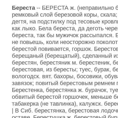
Береста
-- БЕРЕСТА ж. (неправильно б
ремковый слой березовой коры, скала;
дегтя, на подстилку под тесовые кровл
как лыко. Бела береста, да деготь чере
береста, так бы мужичок рассыпался. 
не повьешь, коли неосторожно поколот
берестой повивается, горшок. Бересто
берещаный (берещатый), сделанный из
берестян, берестяник м. берестеник, 
берестовая, из бересты; туес, бурак, 
вологодск. вят. бахоры, босовики, обу
завязок; повитый берестовым ремнем 
Берестенка, берестянка ж. бурачок, туе
обвитый берестой горшочек, меньше б
табакерка (не тавлинка), калужск. бере
| В Сиб. берестянка, берестовая лодоч
оставе. Берестушка ж. берестовый бура