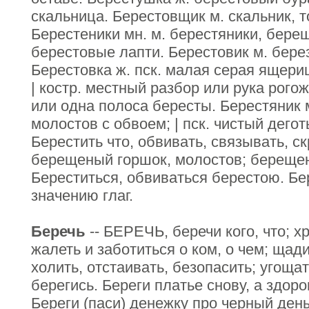
скальница. Берестовщик м. скальник, 
Берестеники мн. м. берестяники, бере
берестовые лапти. Берестовик м. берез
Берестовка ж. пск. малая серая ящери
| костр. местный разбор или рука рогож
или одна полоса бересты. Берестяник м
молостов с обвоем; | пск. чистый дего
Берестить что, обвивать, связывать, с
берещеный горшок, молостов; берещено
Береститься, обвиваться берестою. Бе
значению глаг.
Беречь
-- БЕРЕЧЬ, беречи кого, что; хр
жалеть и заботиться о ком, о чем; щади
холить, отстаивать, безопасить; угоща
берегись. Береги платье снову, а здоро
Береги (паси) денежку про черный день