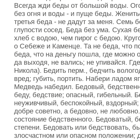
Всегда жди беды от большой воды. Ого
без огня и воды - и пуще беды. Женить
третья беда - не дадут за меня. Семь б
глупости сосед. Беда без ума. Сухая б
хлеб с водою, чем пирог с бедою. Круг
о Себеже и Каменце. Та не беда, что п
беда, что на деньгу пошла, где можно о
да выходя, не вались; не упивайся. Где
Никола). Бедить перм., бедчить волого
вред; губить, портить. Набери ладом яг
Медведь набедил. Бедовый, бедственн
беду, бедствие; опасный, гибельный. 
неуживчивый, беспокойный, вздорный; 
добре советно, а бедовно, не любовно.
состояние бедственного. Бедоватый, 
степени. Бедовать или бедствовать, б
злосчастном или опасном положении; д