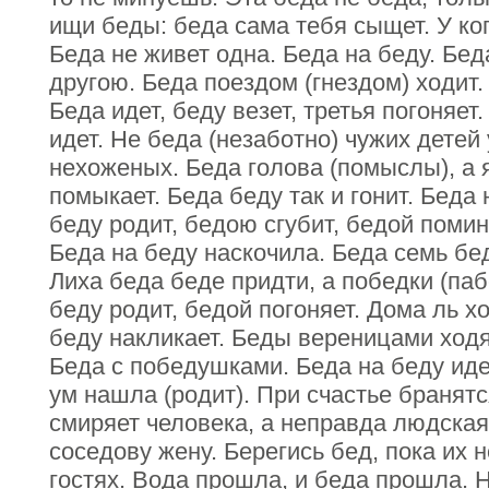
ищи беды: беда сама тебя сыщет. У кого
Беда не живет одна. Беда на беду. Бед
другою. Беда поездом (гнездом) ходит.
Беда идет, беду везет, третья погоняет.
идет. Не беда (незаботно) чужих детей
нехоженых. Беда голова (помыслы), а 
помыкает. Беда беду так и гонит. Беда 
беду родит, бедою сгубит, бедой помина
Беда на беду наскочила. Беда семь бе
Лиха беда беде придти, а победки (паб
беду родит, бедой погоняет. Дома ль 
беду накликает. Беды вереницами ходя
Беда с победушками. Беда на беду иде
ум нашла (родит). При счастье бранятс
смиряет человека, а неправда людская 
соседову жену. Берегись бед, пока их н
гостях. Вода прошла, и беда прошла. 