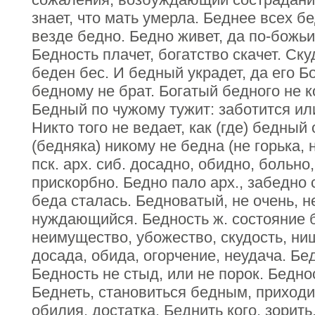
знает, что мать умерла. Беднее всех бе
везде бедно. Бедно живет, да по-божьи
Бедность плачет, богатство скачет. Ску
беден бес. И бедный украдет, да его Б
бедному не брат. Богатый бедного не к
Бедный по чужому тужит: заботится или 
Никто того не ведает, как (где) бедный
(бедняка) никому не бедна (не горька, 
пск. арх. сиб. досадно, обидно, больно,
прискорбно. Бедно пало арх., забедно с
беда сталась. Бедноватый, не очень, н
нуждающийся. Бедность ж. состояние б
неимущество, убожество, скудость, нище
досада, обида, огорчение, неудача. Бе
Бедность не стыд, или не порок. Беднос
Беднеть, становиться бедным, приходи
обилия, достатка. Беднить кого, зорить