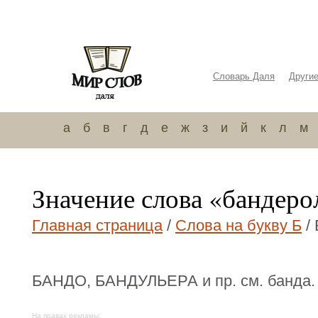
Словарь Даля
Други
а
б
в
г
д
е
ж
з
и
й
к
л
м
Значение слова «бандеро
Главная страница
/
Слова на букву Б
/
БАНДО, БАНДУЛЬЕРА и пр. см. банда.
На правах рекламы: