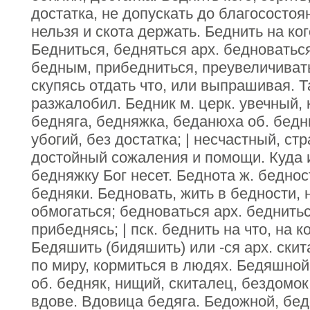
достатка, не допускать до благосостоя
нельзя и скота держать. Беднить на ког
Бедниться, бедняться арх. бедноватьс
бедным, прибедниться, преувеличивать
скупясь отдать что, или выпрашивая. Т
разжалобил. Бедник м. церк. увечный, 
бедняга, бедняжка, беданюха об. бедн
убогий, без достатка; | несчастный, с
достойный сожаления и помощи. Куда и
бедняжку Бог несет. Беднота ж. беднос
бедняки. Бедновать, жить в бедности, 
обмогаться; бедноваться арх. беднить
прибеднясь; | пск. беднить на что, на к
Бедяшить (бидяшить) или -ся арх. скит
по миру, кормиться в людях. Бедяшной
об. бедняк, нищий, скиталец, бездомо
вдове. Вдовица бедяга. Бедожной, бед