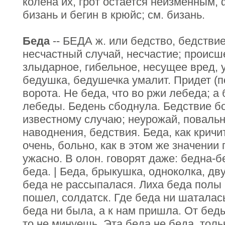
колена их, грот остается неизменным, 
бизань и бегин в крюйс; см. бизань.
Беда
-- БЕДА ж. или бедство, бедствие 
несчастный случай, несчастие; происш
злыдарное, гибельное, несущее вред, 
бедушка, бедушечка умалит. Придет (п
ворота. Не беда, что во ржи лебеда; а 
лебеды. Бедень сбоднула. Бедствие бо
известному случаю; неурожай, повальн
наводнения, бедствия. Беда, как кричит
очень, больно, как в этом же значении 
ужасно. В олон. говорят даже: бедна-б
беда. | Беда, брыкушка, одноколка, дв
беда не рассыпалася. Лиха беда полы 
пошел, солдатск. Где беда ни шаталась
беда ни была, а к нам пришла. От беды
то не минуешь. Эта беда не беда, тол