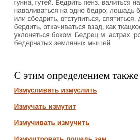
гунна, гутей. Бедрить пенз. валиться на
наваливаться на одно бедро; лошадь б
или сбедрить, отступиться, спятиться,
бердить, откачиваться взад, как ткацко
уклоняться боком. Бедрец м. астрах. 
бедерчатых земляных мышей.
С этим определением также
Измусливать измуслить
Измучать измутит
Измучивать измучить
Измуштровать лошадь зам