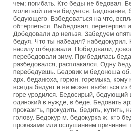
чем; погибать. Кто беды не бедовал. Б
молитвой легче бедуется. Бедование, 
бедующего. Взбедоваться на что, вспл
обтерпеться. Выбедовал, перетерпел и
Добедовали до нельзя. Забедуем опять
бедуя. Что ты набедил? набедокурил.
насилу отбедовали. Победовали, дово
перебедовали зиму. Прибедилась беда
разбедовался, расплакался. Одну беду
перебедуешь. Бедовик м бедоноша об. 
арх. беданюха, горюн, горемыка, кому н
всегда бедует и не может выбиться из
горе уродился. Бедосирый, бедующий 
одинокий в нужде, в беде. Бедовить ар
проказить, прокудить, бедить, кутить, 
голову. Бедокур м. бедокурка ж. кто бе
проказами или ослушанием причиняет 