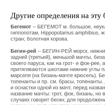
Другие определения на эту 
Бегемот
-- БЕГЕМОТ м. большое, неук
гиппопотам, Hippopotamus amphibius, 
стран; болотная корова.
Бегин-рей
-- БЕГИН-РЕЙ морск. нижни
задней (третьей), меньшой мачты, биза
своего паруса, как на грот- и фок-рее, 
притягиваются шкотами нижние углы па
марселя (на бизань-мачте крюсель). Бе
топенанты и пр. см. брасы, топенанты
и оснастки одной из мачт, перед назва
название мачты: грот, фок, бизань; но 
случаях говорят бегин; для продолжени