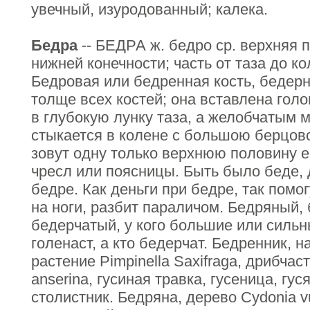
увечный, изуродованный; калека.
Бедра
-- БЕДРА ж. бедро ср. верхняя 
нижней конечности; часть от таза до ко
Бедровая или бедренная кость, бедер
толще всех костей; она вставлена гол
в глубокую лунку таза, а желобчатым 
стыкается в колене с большою берцово
зовут одну только верхнюю половину ег
чресл или поясницы. Быть было беде, 
бедре. Как деньги при бедре, так помог
на ноги, разбит параличом. Бедряный,
бедерчатый, у кого большие или сильн
голенаст, а кто бедерчат. Бедренник, 
растение Pimpinella Saxifraga, дрибчасто
anserina, гусиная травка, гусеница, гус
столистник. Бедряна, дерево Суdonia vul