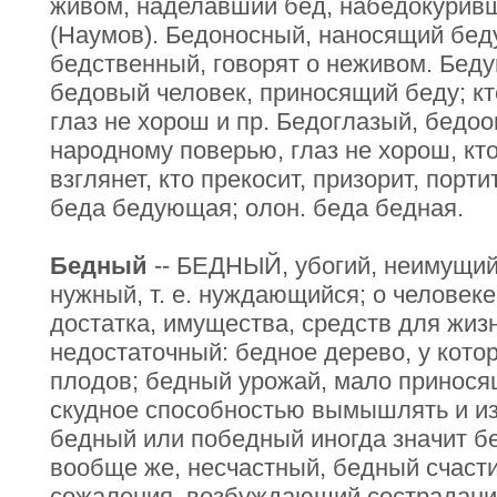
живом, наделавший бед, набедокуривш
(Наумов). Бедоносный, наносящий бед
бедственный, говорят о неживом. Бедун
бедовый человек, приносящий беду; кто
глаз не хорош и пр. Бедоглазый, бедоок
народному поверью, глаз не хорош, кто
взглянет, кто прекосит, призорит, порт
беда бедующая; олон. беда бедная.
Бедный
-- БЕДНЫЙ, убогий, неимущий
нужный, т. е. нуждающийся; о человеке,
достатка, имущества, средств для жизн
недостаточный: бедное дерево, у кото
плодов; бедный урожай, мало принося
скудное способностью вымышлять и из
бедный или победный иногда значит 
вообще же, несчастный, бедный счаст
сожаления, возбуждающий сострадание