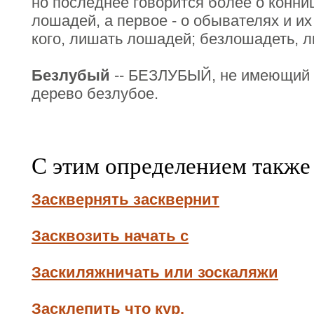
но последнее говорится более о конни
лошадей, а первое - о обывателях и и
кого, лишать лошадей; безлошадеть, л
Безлубый
-- БЕЗЛУБЫЙ, не имеющий 
дерево безлубое.
С этим определением также
Засквернять засквернит
Засквозить начать с
Заскиляжничать или зоскаляжи
Засклепить что кур.