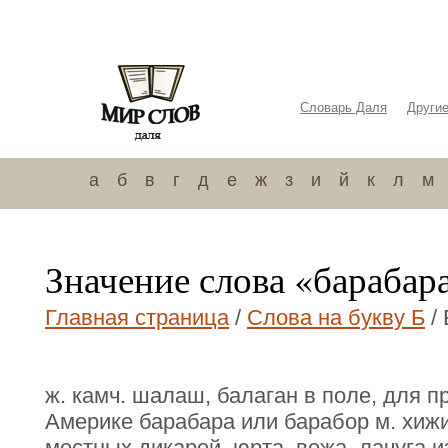
Словарь Даля
Други
а
б
в
г
д
е
ж
з
и
й
к
л
м
Значение слова «барабар
Главная страница
/
Слова на букву Б
/
ж. камч. шалаш, балаган в поле, для 
Америке барабара или барабор м. хиж
местных дикарей, юрта, вежа, лачуга и