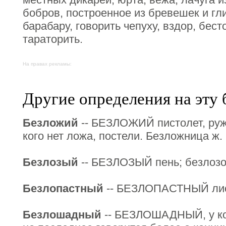
бобров, построенное из бревешек и гл
барабару, говорить чепуху, вздор, бест
тараторить.
На правах рекламы:
Другие определения на эту 
Безложий
-- БЕЗЛОЖИЙ пистолет, руж
кого нет ложа, постели. Безложница ж. 
Безлозый
-- БЕЗЛОЗЫЙ пень; безлозо
Безлопастный
-- БЕЗЛОПАСТНЫЙ лист,
Безлошадный
-- БЕЗЛОШАДНЫЙ, у ког