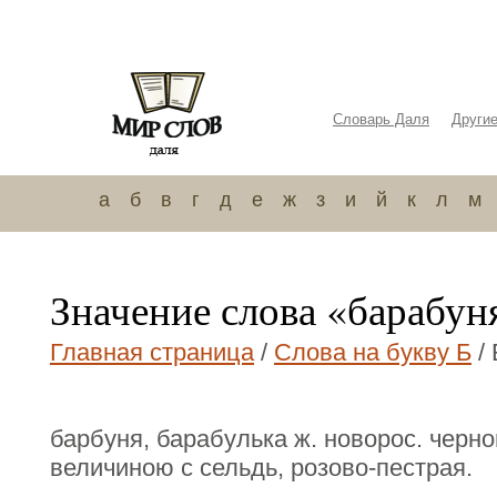
Словарь Даля
Други
а
б
в
г
д
е
ж
з
и
й
к
л
м
Значение слова «барабун
Главная страница
/
Слова на букву Б
/
барбуня, барабулька ж. новорос. черн
величиною с сельдь, розово-пестрая.