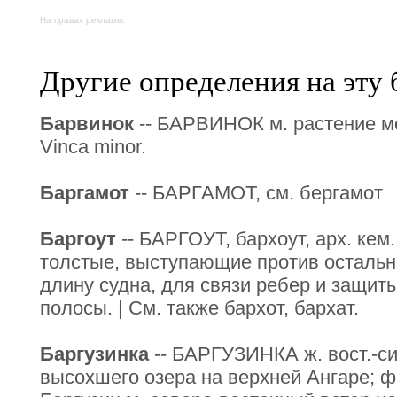
На правах рекламы:
Другие определения на эту 
Барвинок
-- БАРВИНОК м. растение мо
Vinca minor.
Баргамот
-- БАРГАМОТ, см. бергамот
Баргоут
-- БАРГОУТ, бархоут, арх. кем
толстые, выступающие против остальн
длину судна, для связи ребер и защит
полосы. | См. также бархот, бархат.
Баргузинка
-- БАРГУЗИНКА ж. вост.-си
высохшего озера на верхней Ангаре; 