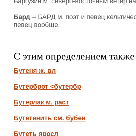
Баргузин м. северо-восточный ветер на
Бард
-- БАРД м. поэт и певец кельтиче
певец вообще.
С этим определением также
Бутеня ж. вл
Бутерброт <бутербр
Бутерлак м. раст
Бутетенить см. бубен
Бутеть яросл