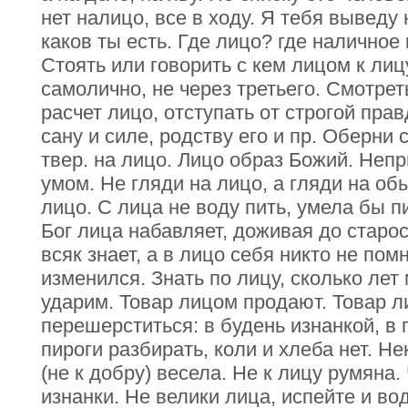
нет налицо, все в ходу. Я тебя выведу
каков ты есть. Где лицо? где наличное
Стоять или говорить с кем лицом к лицу
самолично, не через третьего. Смотрет
расчет лицо, отступать от строгой прав
сану и силе, родству его и пр. Оберни 
твер. на лицо. Лицо образ Божий. Неп
умом. Не гляди на лицо, а гляди на об
лицо. С лица не воду пить, умела бы п
Бог лица набавляет, доживая до старо
всяк знает, а в лицо себя никто не помн
изменился. Знать по лицу, сколько лет
ударим. Товар лицом продают. Товар л
перешерститься: в будень изнанкой, в 
пироги разбирать, коли и хлеба нет. Не
(не к добру) весела. Не к лицу румяна.
изнанки. Не велики лица, испейте и во