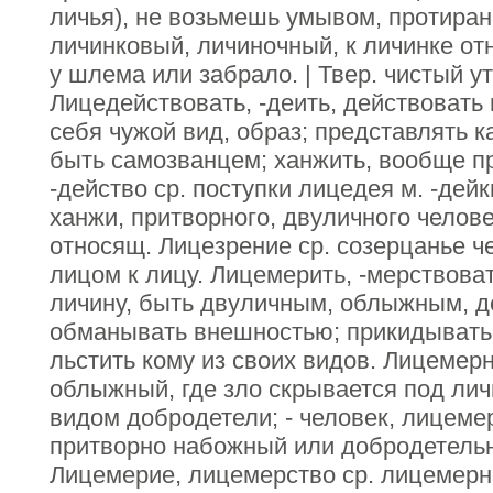
личья), не возьмешь умывом, протиран
личинковый, личиночный, к личинке от
у шлема или забрало. | Твер. чистый у
Лицедействовать, -деить, действовать
себя чужой вид, образ; представлять к
быть самозванцем; ханжить, вообще п
-действо ср. поступки лицедея м. -дейк
ханжи, притворного, двуличного челов
относящ. Лицезрение ср. созерцанье че
лицом к лицу. Лицемерить, -мерствова
личину, быть двуличным, облыжным, д
обманывать внешностью; прикидывать
льстить кому из своих видов. Лицемер
облыжный, где зло скрывается под лич
видом добродетели; - человек, лицемер
притворно набожный или добродетельн
Лицемерие, лицемерство ср. лицемерно