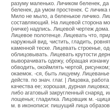
разуму маленько. Личиком беленек, да
беленек, да умом простенек. С личика 
Мило не мыло, а беленькое личико. Ли
составляющий. На лицевой сторона мо
(ничке) надпись. Лицевой чертеж дома.
Лицевое полотенце. Лицевать что, пр
наружный вид, чистить, гладить, ровнят
каменной теске. Лицевать строенье, о
облицовывать. Лицевать крутости дерн
выворачивать одежу, обращая изнанку 
обводить, окоймлять чертой, рисунком
окаемок. -ся, быть лицуему. Лицеванье 
действ. по знач. глаг. | Лицовка, рабо
качества ее; хорошая, дурная лицовка; 
либо агатовый закругленный снаряд, и
лощенья; гладилка. Лицовщик м. -щица
м. в иконописи: пишущий лица образов.