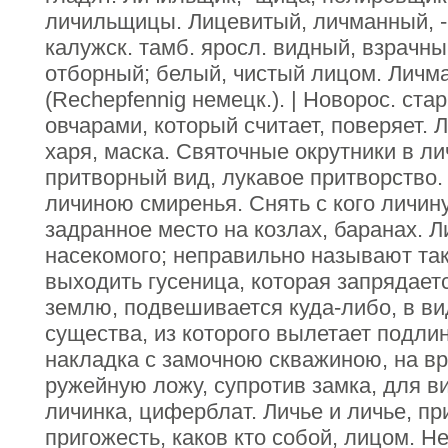
личильщицы. Лицевитый, личманный, -
калужск. тамб. яросл. видный, взрачны
отборный; белый, чистый лицом. Личма
(Rechepfennig немецк.). | Новорос. ст
овчарами, который считает, поверяет. 
харя, маска. Святочные окрутники в ли
притворный вид, лукавое притворство.
личиною смиренья. Снять с кого личину
задранное место на козлах, баранах. Л
насекомого; неправильно называют так 
выходить гусеница, которая запрядаетс
землю, подвешивается куда-либо, в ви
существа, из которого вылетает подлин
накладка с замочною скважиною, на вр
ружейную ложу, супротив замка, для ви
личинка, циферблат. Личье и личье, пр
пригожесть, каков кто собой, лицом. Н