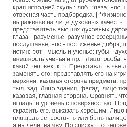
края исподней скулы: лоб, глаза, нос, 
отвесная часть подбородка. | *Физионо
выраженье на лице духовных качеств.
представитель высших духовных даров
глаза - разуменье, разумное созерцань
послушанье; нос - постиженье добра; 
истин; рот - мысль и ученье; губы - дух
внешность ученья и пр. | Лицо, особа, 
какой человек, кто. Представлять чье 
заменять его; представлять его на игр
верхняя, казовая сторона предмета, пр
тыл, зад. Лицо здания, фасад; лицо тк
казовая, главная сторона. Сровнять чт
вгладь, в уровень с поверхностью. Про
скрасить его, выказать хорошим. Лицо
площадь ее. состоять или быть налицо, 
а на деле, на яву. По списку сто челов