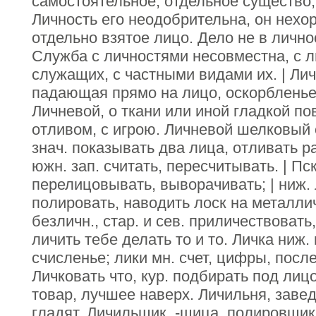
самостоятельное, отдельное существо; 
Личность его неодобрительна, он нехор
отдельно взятое лицо. Дело не в личнос
Служба с личностями несовместна, с
служащих, с частными видами их. | Лич
падающая прямо на лицо, оскорбленье 
Личневой, о ткани или иной гладкой по
отливом, с игрою. Личневой шелковый 
знач. показывать два лица, отливать р
южн. зап. считать, пересчитывать. | Пск
перелицовывать, выворачивать; | ниж. 
полировать, наводить лоск на металлич
безличн., стар. и сев. приличествоват
личить тебе делать то и то. Личка ниж. 
счисленье; лики мн. счет, цифры, посл
Личковать что, кур. подбирать под лиц
товар, лучшее наверх. Личильня, завед
гладят. Личильщик, -щица, полировщик