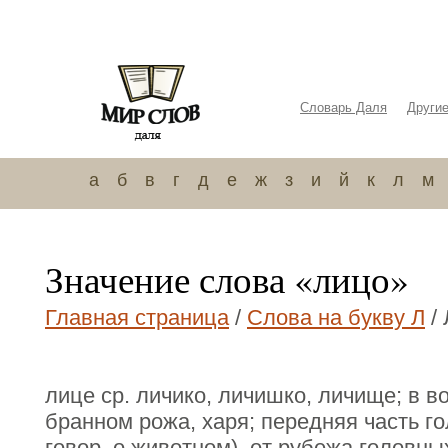
Словарь Даля
Други
а
б
в
г
д
е
ж
з
и
й
к
л
м
Значение слова «лицо»
Главная страница
/
Слова на букву Л
/ 
лице ср. личико, личишко, личище; в в
бранном рожа, харя; передняя часть г
говор. о животном), от рубежа головны