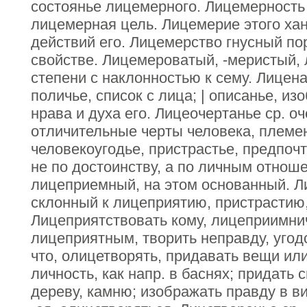
состоянье лицемерного. Лицемерность 
лицемерная цель. Лицемерие этого хан
действий его. Лицемерство гнусный по
свойстве. Лицемероватый, -меристый,
степени с наклонностью к сему. Лицена
поличье, список с лица; | описанье, и
нрава и духа его. Лицеочертанье ср. оч
отличительные черты человека, племен
человекоугодье, пристрастье, предпочт
не по достоинству, а по личным отнош
лицеприемный, на этом основанный. Л
склонный к лицеприятию, пристрастию
Лицеприятствовать кому, лицеприимни
лицеприятным, творить неправду, угод
что, олицетворять, придавать вещи ил
личность, как напр. в баснях; придать
дереву, камню; изображать правду в в