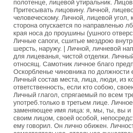
полотенце, лицевой утиральник. Лицов
Притесывать лицовину. Личной, лицево
человеческому. Личной, лицевой угол, 
сторона опускается по направленью лба
края носа до проушины (ушного отверс
Личные сапоги, сшитые мездрою внутрь
шерсть, наружу. | Личной, личневой на
для лицеванья, чистой отделки. Личный
относящ. Самотник личное благо пред
Оскорбленье чиновника по должности е
Личный состав места, лица, люди, из к
ответственность, если кто собою, свое
Личный глагол, спрягаемый по всем т
употреб.только в третьем лице. Лично
заменяющее имя лица: я, мы, ты, вы и 
своим лицом, своей особой, непосредс
ему говорил. Он лично обижен. Личност