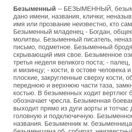
Безыменный
-- БЕЗЫМЕННЫЙ, безымя
дано имени, названия, клички; неназы
имя или прозвание неизвестно, кто сам
Безыменный младенец - Богдан, общее
молитвы. Безыменный писатель, нена
письмо, подметное. Безыменный бродя
скрывающий имя свое. Безыменное оз
третья неделя великого поста; - палец
и мизинцу; - кости, в остове человека 
плоские, закругленные сверху кости, 
переднюю и верхнюю части таза, замк
костью. В безыменных ходит вертлюг б
обозначает чресла. Безыменная боевая 
выходит прямо из дуги аорты и тотчас
головную и подключичную. Безыменнос
названия. Безыменник м. безыменница
безыменщина об. собират. неизвестный