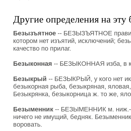
Другие определения на эту 
Безызъятное
-- БЕЗЫЗЪЯТНОЕ правил
котором нет изъятий, исключений; безы
качество по прилаг.
Безыконная
-- БЕЗЫКОННАЯ изба, в ко
Безыкрый
-- БЕЗЫКРЫЙ, у кого нет ик
безыкорная рыба, безыкряная, яловая, 
Безыкрянка, безыкорница ж. то же, ял
Безыменник
-- БЕЗЫМЕННИК м. ниж.-б
ничего не имущий, бедняк. Безыменнику
воровать.