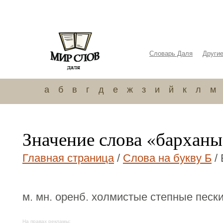
Словарь Даля
Други
а
б
в
г
д
е
ж
з
и
й
к
л
м
Значение слова «бархан
Главная страница
/
Слова на букву Б
/
м. мн. оренб. холмистые степные пески
На правах рекламы: