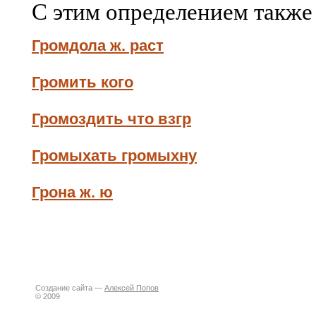
С этим определением также
Громдола ж. раст
Громить кого
Громоздить что взгр
Громыхать громыхну
Грона ж. ю
Создание сайта —
Алексей Попов
© 2009