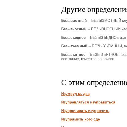
Другие определения
Безызмотный
-- БЕЗЫЗМОТНЫЙ клуб,
Безызносный
-- БЕЗЫЗНОСНЫЙ кафт
Безызъедное
-- БЕЗЫЗЪЕДНОЕ житье
Безызъемный
-- БЕЗЫЗЪЕМНЫЙ, чег
Безызъятное
-- БЕЗЫЗЪЯТНОЕ правил
состояние, качество по прилаг.
С этим определени
Изумруд м. дра
Изуправляться изуправиться
Изупрочивать изуярочить
Изупрямить кого сде