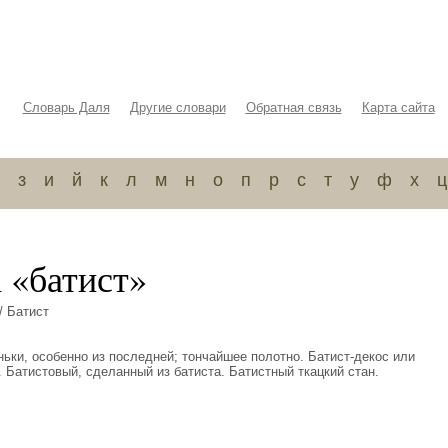
Словарь Даля
Другие словари
Обратная связь
Карта сайта
з
и
й
к
л
м
н
о
п
р
с
т
у
ф
х
ц
 «батист»
/ Батист
еньки, особенно из последней; тончайшее полотно. Батист-декос или
. Батистовый, сделанный из батиста. Батистный ткацкий стан.