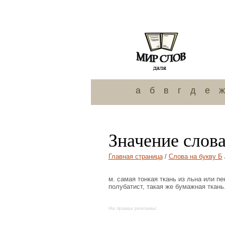
а
б
в
г
д
е
ж
Значение слова
Главная страница
/
Слова на букву Б
м. самая тонкая ткань из льна или п
полубатист, такая же бумажная ткань
На правах рекламы: