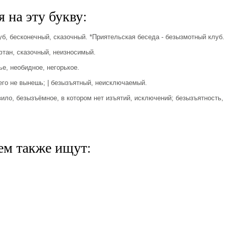
 на эту букву:
 бесконечный, сказочный. *Приятельская беседа - безызмотный клуб.
ан, сказочный, неизносимый.
, необидное, негорькое.
о не вынешь; | безызъятный, неисключаемый.
о, безызъёмное, в котором нет изъятий, исключений; безызъятность,
ем также ищут: