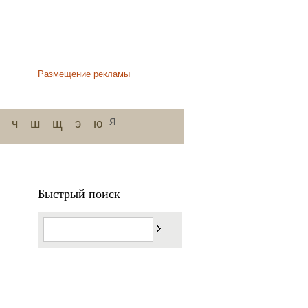
Размещение рекламы
я
ч
ш
щ
э
ю
Быстрый поиск