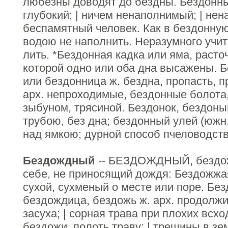
любезны доводят до бездны. Бездонный,
глубокий; | ничем ненаполнимый; | нен
беспамятный человек. Как в бездонную
водою не наполнить. Неразумного учит
лить. *Бездонная кадка или яма, расто
которой одно или оба дна высажены. Б
или бездонница ж. бездна, пропасть, 
арх. непроходимые, бездонные болота,
зыбуном, трясиной. Бездонок, бездоны
трубою, без дна; бездонный улей (южн
над ямкою; дурной способ пчеловодств
Бездождный
-- БЕЗДОЖДНЫЙ, бездож
себе, не приносящий дождя: Бездожжа
сухой, сухменый о месте или поре. Без
бездождица, бездожь ж. арх. продолжи
засуха; | сорная трава при плохих всхо
бездожи, полоть траву; | трещины в зе