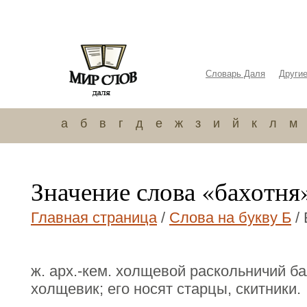
Словарь Даля
Други
а
б
в
г
д
е
ж
з
и
й
к
л
м
Значение слова «бахотня
Главная страница
/
Слова на букву Б
/ 
ж. арх.-кем. холщевой раскольничий ба
холщевик; его носят старцы, скитники.