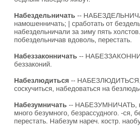
Набездельничать
-- НАБЕЗДЕЛЬНИЧАТ
намошенничать; | сработать от бездель
набездельничали за зиму пять холстов
побездельничав вдоволь, перестать.
Набеззаконничать
-- НАБЕЗЗАКОННИЧ
беззаконий.
Набезлюдиться
-- НАБЕЗЛЮДИТЬСЯ, 
соскучиться, набедоваться на безлюдь
Набезумничать
-- НАБЕЗУМНИЧАТЬ, н
много безумного, безрассудного. -ся, 
перестать. Набезум нареч. костр. наоб