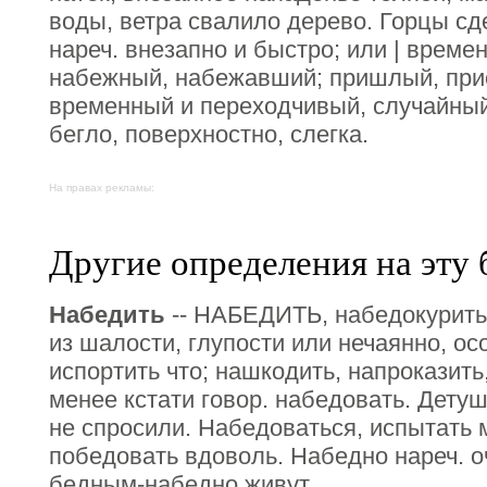
воды, ветра свалило дерево. Горцы сд
нареч. внезапно и быстро; или | време
набежный, набежавший; пришлый, прис
временный и переходчивый, случайный
бегло, поверхностно, слегка.
На правах рекламы:
Другие определения на эту 
Набедить
-- НАБЕДИТЬ, набедокурить 
из шалости, глупости или нечаянно, ос
испортить что; нашкодить, напроказить
менее кстати говор. набедовать. Дету
не спросили. Набедоваться, испытать м
победовать вдоволь. Набедно нареч. о
бедным-набедно живут.