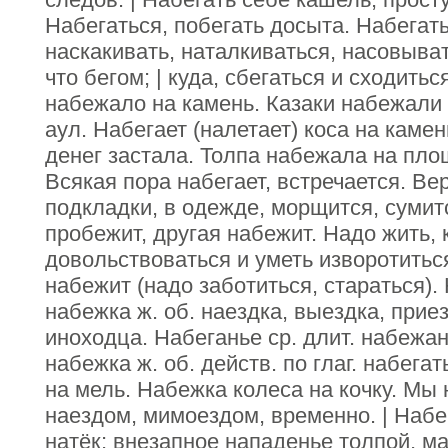
Набегаться, побегать досыта. Набегать
наскакивать, наталкиваться, насовыват
что бегом; | куда, сбегаться и сходитьс
набежало на камень. Казаки набежали (
аул. Набегает (налетает) коса на каме
денег застала. Толпа набежала на пло
Всякая пора набегает, встречается. Ве
подкладки, в одежде, морщится, сумитс
пробежит, другая набежит. Надо жить, к
довольствоваться и уметь изворотиться
набежит (надо заботиться, стараться). 
набежка ж. об. наездка, выездка, прие
иноходца. Набеганье ср. длит. набежан
набежка ж. об. действ. по глаг. набега
на мель. Набежка колеса на кочку. Мы
наездом, мимоездом, временно. | Набег,
натёк; внезапное нападенье толпой, 