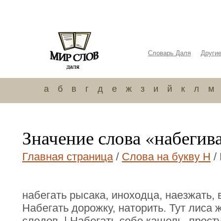
Словарь Даля
Други
а
б
в
г
д
е
ж
з
и
й
к
л
м
Значение слова «набегив
Главная страница
/
Слова на букву Н
/
набегать рысака, иноходца, наезжать, 
Набегать дорожку, наторить. Тут лиса 
следов. | Набегать себе кашель, просту