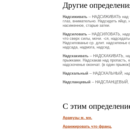
Другие определения
Надсиживать
-- НАДСИЖИВАТЬ над че
глаз, внимательно. Надсидеть яйцо, 
насиженное, старые затеи.
Надсиловать
-- НАДСИЛОВАТЬ, надсил
что сверх силы, мочи. -ся, надседа
Надсилованье ср. длит. надсиленье ок
надсада, надмога, надсед.
Надскакивать
-- НАДСКАКИВАТЬ, надс
прыжками. Надскакав над пропасть, к
надскоченье окончат. (в один прыжок),
Надскальный
-- НАДСКАЛЬНЫЙ, над
Надсланцевый
-- НАДСЛАНЦЕВЫЙ, н
С этим определени
Арамузы м. мн.
Аранжировать что франц.