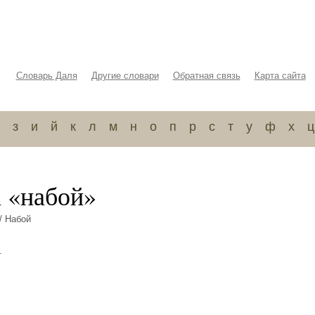
Словарь Даля
Другие словари
Обратная связь
Карта сайта
з
и
й
к
л
м
н
о
п
р
с
т
у
ф
х
ц
а «набой»
/ Набой
.