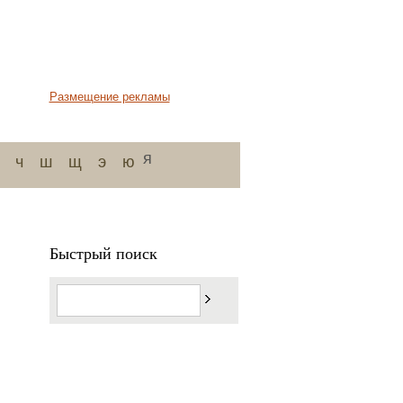
Размещение рекламы
я
ч
ш
щ
э
ю
Быстрый поиск