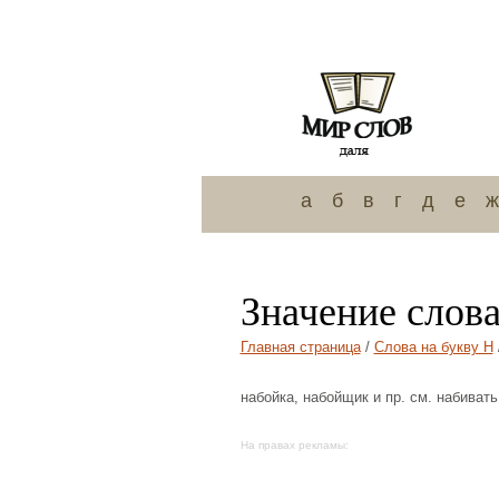
а
б
в
г
д
е
ж
Значение слов
Главная страница
/
Слова на букву Н
набойка, набойщик и пр. см. набивать
На правах рекламы: