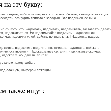
 на эту букву:
м, сидеть, либо присматривать, стеречь, беречь, выжидать не сводя
насидеть, возбудить теплотою зародыш. Это надсиженное яйцо.
ить кого, что, надмогать, надрывать, надсаживать, заставлять делат
ться, надсаживаться. Не надсиливайся подъемом, надорвешься.
ончат. надсилка ж. об. действ. по знач. глаг. | Надсилка, надрыв,
какать, надскочить надо что, наскакивать, надлетать, набегать
онник остановился. Надскакиванье ср. длит. надскаканье окончат.
 надскок м. об. действ. по глаг.
 скалою находящийся.
ад сланцем, шифером лежащий.
ем также ищут: