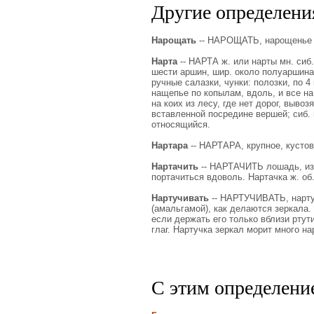
Другие определения
Нарощать
-- НАРОЩАТЬ, нарощенье и
Нарта
-- НАРТА ж. или нарты мн. сиб
шести аршин, шир. около полуаршина; 
ручные салазки, чунки: полозки, по 4
нащепье по копылам, вдоль, и все на 
на коих из лесу, где нет дорог, вывоз
вставленной посредине вершей; сиб. м
относящийся.
Нартара
-- НАРТАРА, крупное, кустов
Нартачить
-- НАРТАЧИТЬ лошадь, изн
портачиться вдоволь. Нартачка ж. об. 
Нартучивать
-- НАРТУЧИВАТЬ, нартут
(амальгамой), как делаются зеркала. 
если держать его только вблизи ртути
глаг. Нартучка зеркал морит много на
С этим определени