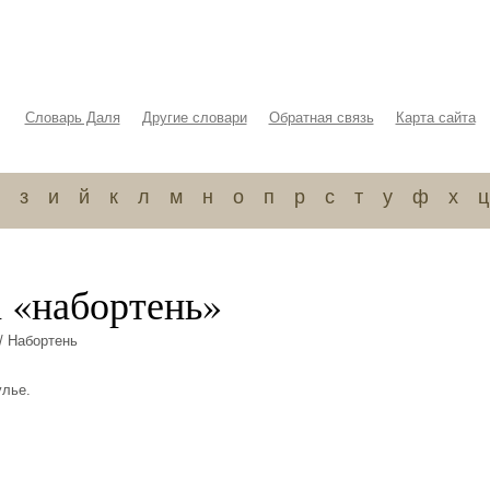
Словарь Даля
Другие словари
Обратная связь
Карта сайта
з
и
й
к
л
м
н
о
п
р
с
т
у
ф
х
ц
а «набортень»
/ Набортень
улье.