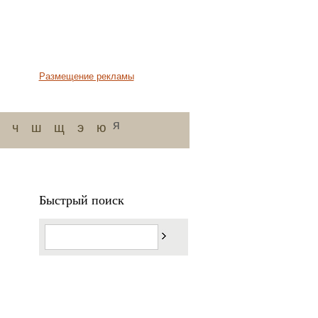
Размещение рекламы
я
ч
ш
щ
э
ю
Быстрый поиск