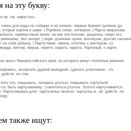
 на эту букву:
 пр. см. нарастать.
. санки для езды на собаках и на оленях; первые бывают длиною до
вторые короче и шире. | Упряжка собак, четверня; | Нарта зверолова,
 копыла, черемуховые вязки, на них постельник, дощечка; сверх его
ремешках, без гвоздя; | перм. длинные чунки, волокуши, долгие салазки
ят на себе добычу. | Нарта перм. заязок, плетень с вентером, со
орда, вентер, верша, нерето, нарата, нарота. Нартеный, к нарте
ое просо Новороссийского края, из которого вяжут платяные венички.
оровить, испортить дурной выездкой, сделать ртачливою. -ся,
действ. по глаг.
ить что, покрывать, натирать ртутью; покрывать сортучкой
-ся, быть нартучиваему; | напитаться ртутью. Золото нартучивается,
. Нартучиванье длит. нартученье окончат. нартучка ж. об. действ. по
роду.
ем также ищут: