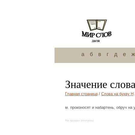
а
б
в
г
д
е
ж
Значение слов
Главная страница
/
Слова на букву Н
м. произносят и набартень, обруч на 
На правах рекламы: