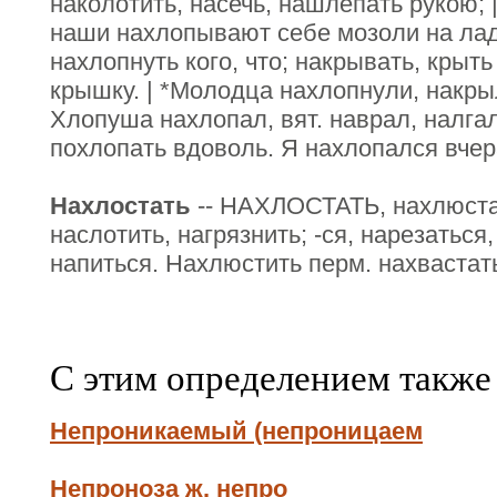
наколотить, насечь, нашлепать рукою; 
наши нахлопывают себе мозоли на лад
нахлопнуть кого, что; накрывать, крыт
крышку. | *Молодца нахлопнули, накры
Хлопуша нахлопал, вят. наврал, налгал
похлопать вдоволь. Я нахлопался вчер
Нахлостать
-- НАХЛОСТАТЬ, нахлюстат
наслотить, нагрязнить; -ся, нарезаться
напиться. Нахлюстить перм. нахвастать
С этим определением также
Непроникаемый (непроницаем
Непроноза ж. непро