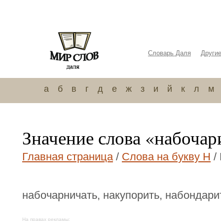
Словарь Даля
Други
а
б
в
г
д
е
ж
з
и
й
к
л
м
Значение слова «набочар
Главная страница
/
Слова на букву Н
/
набочарничать, накупорить, набондари
На правах рекламы: