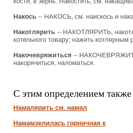
кости, в зернь. Накостить, см. накащив
Накось
-- НАКОСЬ, см. наискось и нак
Накотлярить
-- НАКОТЛЯРИТЬ, накотл
котельного товару; нажить котлярным 
Накочевряжиться
-- НАКОЧЕВРЯЖИТЬ
накорячиться, наломаться.
С этим определением также
Намалярить см. намал
Намамзелилась горничная к