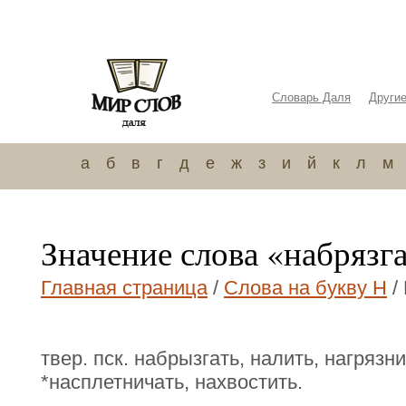
Словарь Даля
Други
а
б
в
г
д
е
ж
з
и
й
к
л
м
Значение слова «набрязг
Главная страница
/
Слова на букву Н
/
твер. пск. набрызгать, налить, нагрязни
*насплетничать, нахвостить.