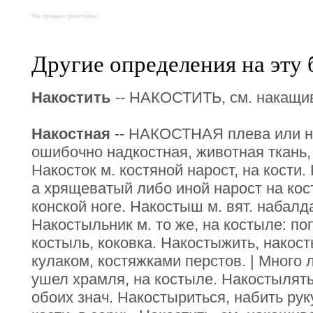
На правах рекламы:
Другие определения на эту 
Накостить
-- НАКОСТИТЬ, см. накащив
Накостная
-- НАКОСТНАЯ плева или нак
ошибочно надкостная, животная ткань
Накосток м. костяной нарост, на кости.
а хрящеватый либо иной нарост на кос
конской ноге. Накостыш м. вят. набалда
Накостыльник м. то же, на костыле: по
костыль, коковка. Накостыжить, накос
кулаком, костяжками перстов. | Много
ушел храмля, на костыле. Накостылять
обоих знач. Накостыриться, набить ру