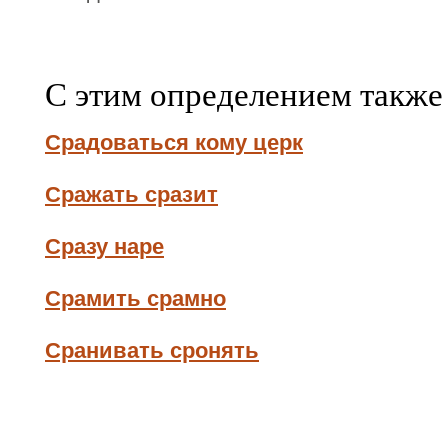
С этим определением также
Срадоваться кому церк
Сражать сразит
Сразу наре
Срамить срамно
Сранивать сронять