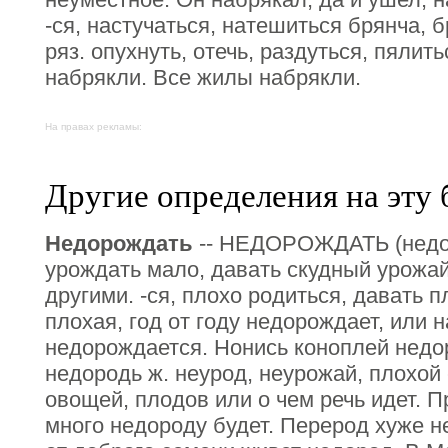
-ся, настучаться, натешиться брянча, 
ряз. опухнуть, отечь, раздуться, пялит
набрякли. Все жилы набрякли.
На правах рекламы:
Другие определения на эту 
Недорождать
-- НЕДОРОЖДАТЬ (недор
урождать мало, давать скудный урожай
другими. -ся, плохо родиться, давать 
плохая, год от году недорождает, или н
недорождается. Нонись коноплей недо
недородь ж. неурод, неурожай, плохой 
овощей, плодов или о чем речь идет. 
много недороду будет. Перерод хуже н