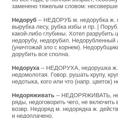
заменено тяжелым словом: несоверше
Недоруб
-- НЕДОРУБ м. недорубка ж. 
вырубка лесу, рубка избы и пр. | Пору
какой-либо глубины. Хотел разрубить 
недорубу, недорубил. Недорубленный 
(уничтожай зло с корнем). Недорубщик
дорубить все сполна.
Недоруха
-- НЕДОРУХА, недорушка ж. 
недомолотая. Говор. рушать крупу, кру
недотыка, кого или что (напр. цветок) н
Недоряживать
-- НЕДОРЯЖИВАТЬ, нед
ряды, недоговорить чего, не включить в
возвр. Недоряд м. недорядка ж. действ.
и недоплачено.