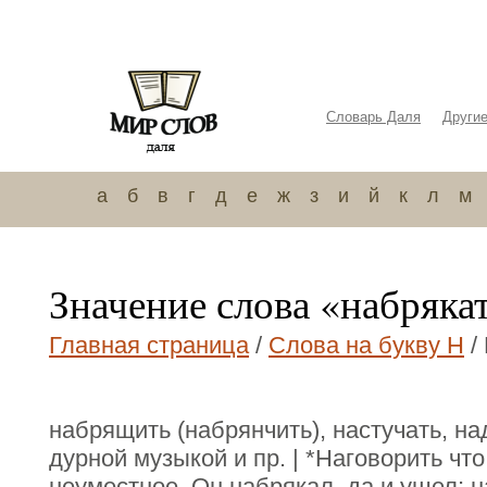
Словарь Даля
Други
а
б
в
г
д
е
ж
з
и
й
к
л
м
Значение слова «набряка
Главная страница
/
Слова на букву Н
/
набрящить (набрянчить), настучать, на
дурной музыкой и пр. | *Наговорить чт
неуместное. Он набрякал, да и ушел; 