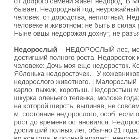
от доброго семени живет недород. В М
бывает. Недородный год, неурожайный
человек, от дородства, неплотный. Не
человеке и животном: не быть в силах 
Ныне овцы недорожая дохнут, не разъ
Недорослый
-- НЕДОРОСЛЫЙ лес, мол
достигший полного роста. Недоросток м
человеке: Дочь моя еще недоросток. К
Яблонька недоросточек. | У кожевнико
недорослого животного. | Малорослый 
карло, пыжик, коротыш. Недоростыш м. 
шкурка оленьего теленка, моложе года;
на которой шерсть, вылиняв, не совсе
м. состояние недорослого, особ. если о
рост до времени остановился. Недоросль
достигший полных лет, обычно 21 года
во все года, в полный возраст, невозм