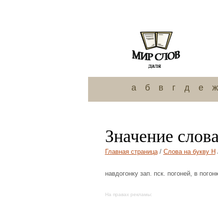
а
б
в
г
д
е
ж
Значение слов
Главная страница
/
Слова на букву Н
навдогонку зап. пск. погоней, в погон
На правах рекламы: