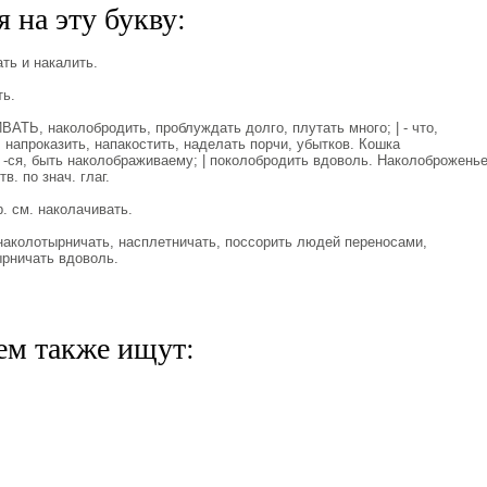
 на эту букву:
ть и накалить.
ь.
Ь, наколобродить, проблуждать долго, плутать много; | - что,
 напроказить, напакостить, наделать порчи, убытков. Кошка
 -ся, быть наколображиваему; | поколобродить вдоволь. Наколоброжень
в. по знач. глаг.
. см. наколачивать.
колотырничать, насплетничать, поссорить людей переносами,
ырничать вдоволь.
ем также ищут: