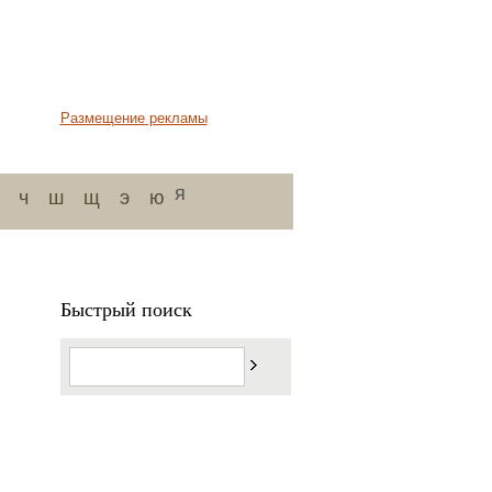
Размещение рекламы
я
ч
ш
щ
э
ю
Быстрый поиск