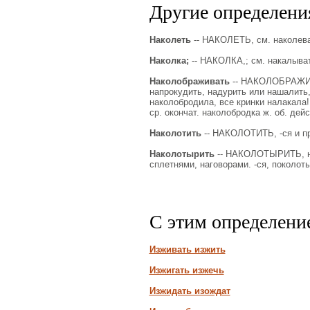
Другие определения
Наколеть
-- НАКОЛЕТЬ, см. наколева
Наколка;
-- НАКОЛКА,; см. накалыват
Наколображивать
-- НАКОЛОБРАЖИВАТ
напрокудить, надурить или нашалить,
наколобродила, все кринки налакала!
ср. окончат. наколобродка ж. об. дейст
Наколотить
-- НАКОЛОТИТЬ, -ся и пр
Наколотырить
-- НАКОЛОТЫРИТЬ, на
сплетнями, наговорами. -ся, поколот
С этим определени
Изживать изжить
Изжигать изжечь
Изжидать изождат