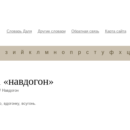
Словарь Даля
Другие словари
Обратная связь
Карта сайта
з
и
й
к
л
м
н
о
п
р
с
т
у
ф
х
ц
а «навдогон»
/ Навдогон
ю, вдогонку, всугонь.