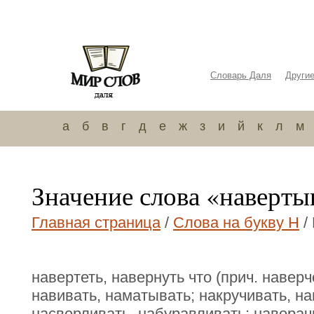
Словарь Даля
Други
а
б
в
г
д
е
ж
з
и
й
к
л
м
Значение слова «наверты
Главная страница
/
Слова на букву Н
/
навертеть, навернуть что (прич. навер
навивать, наматывать; накручивать, на
насверливать, набуравливать; наворач