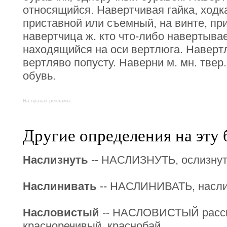
относящийся. Навертчивая гайка, ходка
приставной или съемный, на винте, пр
навертчица ж. кто что-либо навертыв
находящийся на оси вертлюга. Навертл
вертляво попусту. Наверни м. мн. твер
обувь.
На правах рекламы:
Другие определения на эту 
Наслизнуть
-- НАСЛИЗНУТЬ, ослизнуть
Наслинивать
-- НАСЛИНИВАТЬ, наслин
Насловистый
-- НАСЛОВИСТЫЙ расска
красноречивый, краснобай.