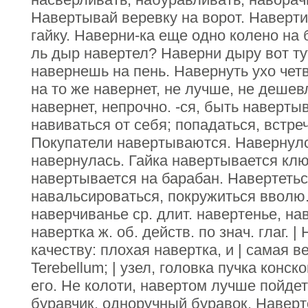
Навертывай веревку на ворот. Наверти
гайку. Наверни-ка еще одно колено на 
ль дыр навертел? Наверни дыру вот ту
навернешь на пень. Навернуть ухо четв
на то же навернет, не лучше, не деше
навернет, непрочно. -ся, быть наверты
навиваться от себя; попадаться, встреч
Покупатели навертываются. Навернулс
навернулась. Гайка навертывается кл
навертывается на барабан. Навертетьс
навальсироваться, покружиться вволю
наверчиванье ср. длит. навертенье, на
навертка ж. об. действ. по знач. глаг. 
качеству: плохая навертка, и | самая ве
Terebellum; | узел, головка пучка конск
его. Не колоти, навертом лучше пойдет
буравчик, одноручный буравок. Наверт