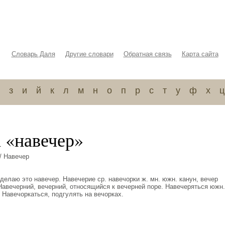
Словарь Даля
Другие словари
Обратная связь
Карта сайта
з
и
й
к
л
м
н
о
п
р
с
т
у
ф
х
ц
 «навечер»
/ Навечер
сделаю это навечер. Навечерие ср. навечорки ж. мн. южн. канун, вечер
Навечерний, вечерний, относящийся к вечерней поре. Навечеряться южн.
 Навечоркаться, подгулять на вечорках.