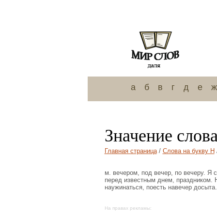
а
б
в
г
д
е
ж
Значение слова
Главная страница
/
Слова на букву Н
м. вечером, под вечер, по вечеру. Я 
перед известным днем, праздником. 
наужинаться, поесть навечер досыта.
На правах рекламы: