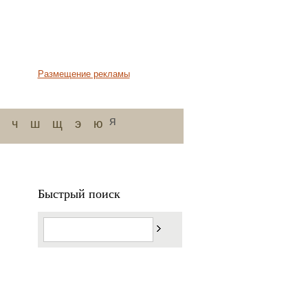
Размещение рекламы
я
ч
ш
щ
э
ю
Быстрый поиск