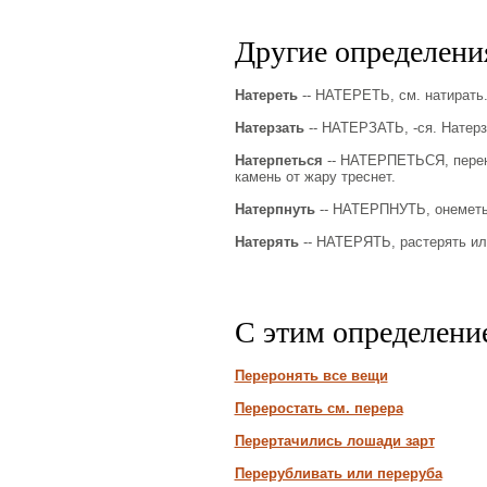
Другие определения
Натереть
-- НАТЕРЕТЬ, см. натирать
Натерзать
-- НАТЕРЗАТЬ, -ся. Натерз
Натерпеться
-- НАТЕРПЕТЬСЯ, перене
камень от жару треснет.
Натерпнуть
-- НАТЕРПНУТЬ, онеметь, 
Натерять
-- НАТЕРЯТЬ, растерять или
С этим определени
Переронять все вещи
Переростать см. перера
Перертачились лошади зарт
Перерубливать или переруба