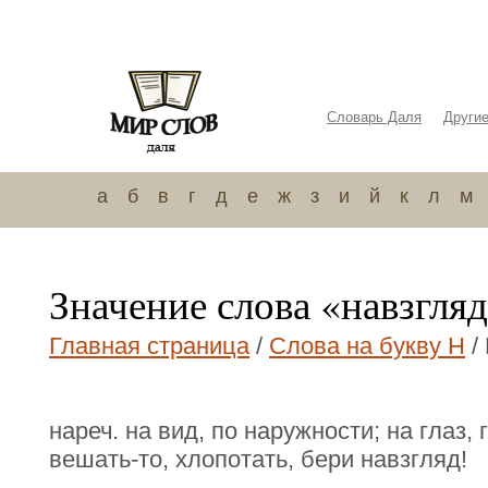
Словарь Даля
Други
а
б
в
г
д
е
ж
з
и
й
к
л
м
Значение слова «навзгля
Главная страница
/
Слова на букву Н
/
нареч. на вид, по наружности; на глаз,
вешать-то, хлопотать, бери навзгляд!