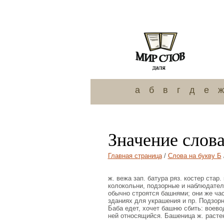
а
б
в
г
д
е
ж
Значение слов
Главная страница
/
Слова на букву Б
ж. вежа зап. батура ряз. костер стар
колокольни, подзорные и наблюдател
обычно строятся башнями; они же час
зданиях для украшения и пр. Подзор
Баба едет, хочет башню сбить: воево
ней относящийся. Башеница ж. растение 