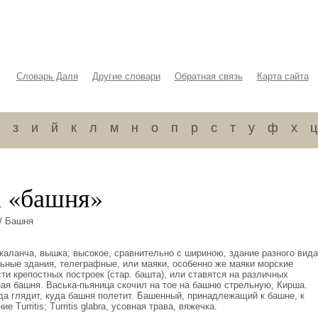
Словарь Даля
Другие словари
Обратная связь
Карта сайта
з
и
й
к
л
м
н
о
п
р
с
т
у
ф
х
ц
а «башня»
/ Башня
. каланча, вышка; высокое, сравнительно с шириною, здание разного вида
ьные здания, телеграфные, или маяки, особенно же маяки морские
ти крепостных построек (стар. башта), или ставятся на различных
ная башня. Васька-пьяница скочил на тое на башню стрельную, Кирша.
да глядит, куда башня полетит. Башенный, принадлежащий к башне, к
Turritis; Тurritis glabra, усовная трава, вяжечка.