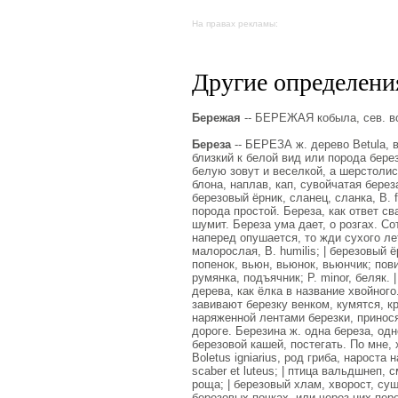
На правах рекламы:
Другие определения
Бережая
-- БЕРЕЖАЯ кобыла, сев. во
Береза
-- БЕРЕЗА ж. дерево Betula, в
близкий к белой вид или порода бере
белую зовут и веселкой, а шерстолис
блона, наплав, кап, сувойчатая береза
березовый ёрник, сланец, сланка, В. f
порода простой. Береза, как ответ сва
шумит. Береза ума дает, о розгах. Со
наперед опушается, то жди сухого лет
малорослая, В. humilis; | березовый ё
попенок, вьюн, вьюнок, вьюнчик; повит
румянка, подъячник; P. minor, беляк.
дерева, как ёлка в название хвойного
завивают березку венком, кумятся, к
наряженной лентами березки, принося
дороге. Березина ж. одна береза, од
березовой кашей, постегать. По мне, 
Boletus igniarius, род гриба, нароста
scaber et luteus; | птица вальдшнеп, 
роща; | березовый хлам, хворост, суш
березовых почках, или через них пере