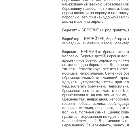
нацеживаемый весною березовый сок,
березовицу навеселяют хмелем. Берез
пером похожая на сороку и на пташк
порослью; это признак удобной земли
месяц март или апрель.
Березит
-- БЕРЕЗИТ м. род гранита, 
Берейтер
-- БЕРЕЙТЕР, берейтор м.
объездчик, выездчик, ездок; берейте
Беремя
-- БЕРЕМЯ ж. бремя, тяжесть,
человеку. Беремя детей, беремя дел,
время - иное бремя. Беремечко - тяж
осталось одно беремечко. Дело воврем
тяжесть, *тягота; груз, все что гнете
носимые, непосильные. Семейное бре
обременительный, отягчающий. Бремени
удручать, утруждать; гнести, пригнет
чем, налегать бременем. Непосильна
бременеет на мне, отягчает меня. Бр
бременосица ж. на ком лежит бремя, 
бременастая, непраздная, непорожня
говорят: кобыла, ослица, верблюдица
слониха: стельна; овца, коза, сайга: 
волчиха, тюленья самка: щенна; кошк
праздная. Беременная не идет в кумы
словно беременной. Беременность ж. 
беременною. Забеременеть, зачать, п