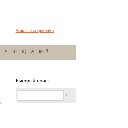
Размещение рекламы
я
ч
ш
щ
э
ю
Быстрый поиск
;