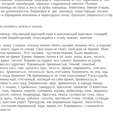
 который, перебродив, образует сладковатый напиток. Пьяную
овицы на грош, а лесу на рубль изведешь. Березовка, певчая пташка,
у же длиннохвостку. Березовня ж. арх. урочище, порастающее лесною
 и обращения моховины в переходную почву. Брезозол (березозол) стар
из полевого шпата и талька.
 немецк. обучающий верховой езде и выезжающий верховых лошадей;
рский (берейторский), относящийся к этому званию, занятию.
 ноша; | охапка, сколько можно обнять руками; вязанка чего, в подъем
 много, едва по силам. Своя ноша не тянет, свой дом не беремя. Иное
елое времечко. Этот человек - пустяков беремя. Было времечко -
я не бремя. Бремя, беремя, более в об. знач. ноша, вьюк; тягость,
т, давит, тяготит. Беремя на поджог, все сожжет. Бремена не удобь
мя его удручает. Бременный, бременистый, тяжкий, тяжелый;
ть кого, чем, налагать груз, тягость, бремя; обременять, отягчать,
ать; бремениться, тяготиться; быть отягчаему. Бременеть на чем, над
я ноша бременит. Не бременишься ли этим поручением? Рука судьбы
еменосный, отягченный, носящий на себе бремя; бременосeц м.
тяжесть или труд. Беременная, церк. бременатая, в народе иногда
я, с ношею, с прибылью, самадруга, брюхатая, чреватая. О животных
, лань: бережа, жереба, сужереба; корова, буйволица, лань, моржиха,
суягня; свинья, медведица, барсучка, ежиха: супоросна; сука, лиса,
а, рысь, львица, зайчиха: сукотна; противное этому: яловая, гулящая,
, крестник умрет. Причудлив, как беременная барыня. Захотелось,
состояние беременной; пора, время это. Беременеть, становиться
онести.