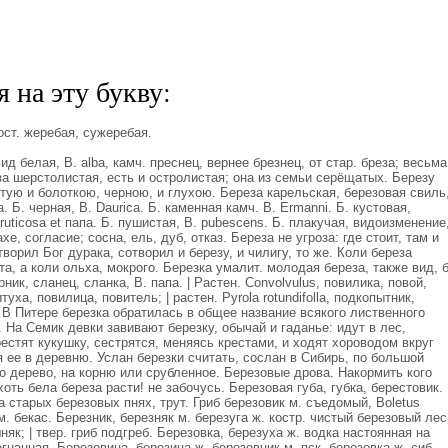
 на эту букву:
ст. жеребая, сужеребая.
ид белая, В. alba, камч. преснец, вернее брезнец, от стар. бреза; весьма
за шерстолистая, есть и остролистая; она из семьи серёщатых. Березу
тую и болоткою, черною, и глухою. Береза карельская, березовая свиль
. Б. черная, В. Daurica. Б. каменная камч. В. Ermanni. Б. кустовая,
ruticosa et папа. Б. пушистая, В. pubescens. Б. плакучая, видоизменение
хе, согласие; сосна, ель, дуб, отказ. Береза не угроза: где стоит, там и
творил Бог дурака, сотворил и березу, и чилигу, то же. Коли береза
а, а коли ольха, мокрого. Березка умалит. молодая береза, также вид, б
рник, сланец, сланка, В. папа. | Растен. Convolvulus, повилика, повой,
уха, повилица, повитель; | растен. Pyrola rotundifolla, подкопытник,
 | В Питере березка обратилась в общее название всякого лиственного
. На Семик девки завивают березку, обычай и гаданье: идут в лес,
рестят кукушку, сестрятся, меняясь крестами, и ходят хороводом вкруг
 ее в деревню. Услан березки считать, сослан в Сибирь, по большой
но дерево, на корню или срубленное. Березовые дрова. Накормить кого
хоть бела береза расти! не забочусь. Березовая губа, губка, берестовик.
 на старых березовых пнях, трут. Гриб березовик м. съедомый, Boletus
см. бекас. Березник, березняк м. березуга ж. костр. чистый березовый лес
няк; | твер. гриб подгреб. Березовка, березуха ж. водка настоянная на
гнанная. Березовица, березица ж. березовник м. пск. березовка ж. сиб.