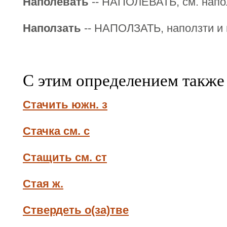
Наполевать
-- НАПОЛЕВАТЬ, см. напо
Наползать
-- НАПОЛЗАТЬ, наползти и п
С этим определением также
Стачить южн. з
Стачка см. с
Стащить см. ст
Стая ж.
Ствердеть о(за)тве