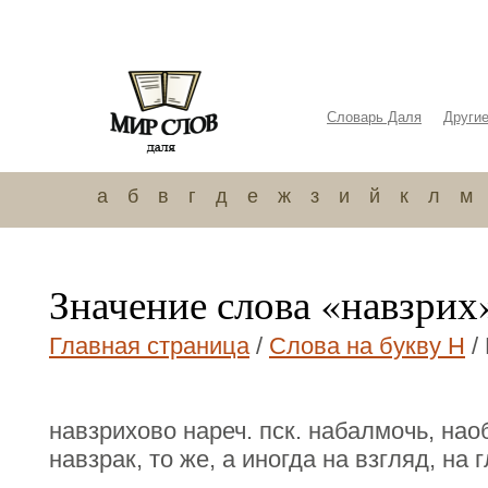
Словарь Даля
Други
а
б
в
г
д
е
ж
з
и
й
к
л
м
Значение слова «навзрих
Главная страница
/
Слова на букву Н
/
навзрихово нареч. пск. набалмочь, нао
навзрак, то же, а иногда на взгляд, на 