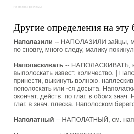
На правах рекламы:
Другие определения на эту 
Наполазили
-- НАПОЛАЗИЛИ зайцы, мн
по сновгу, много следу, малику покину
Наполаскивать
-- НАПОЛАСКИВАТЬ, н
выполоскать извест. количество. | Нап
принести, выкинуть волною, наплескиват
пополоскать или -ся досыта. Наполаск
окончат. действ. по глаг. в обоих знач.
глаг. в знач. плеска. Наполоском бере
Наполатный
-- НАПОЛАТНЫЙ, см. нап