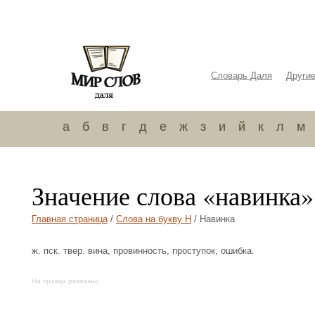
Словарь Даля
Други
а
б
в
г
д
е
ж
з
и
й
к
л
м
Значение слова «навинка»
Главная страница
/
Слова на букву Н
/ Навинка
ж. пск. твер. вина, провинность, проступок, ошибка.
На правах рекламы: