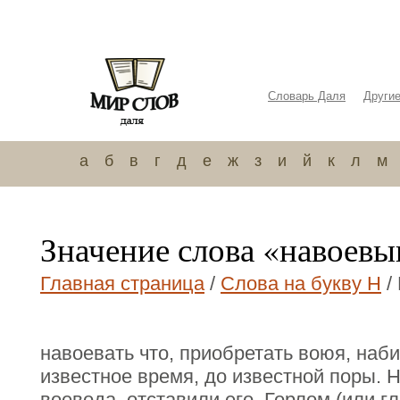
Словарь Даля
Други
а
б
в
г
д
е
ж
з
и
й
к
л
м
Значение слова «навоевы
Главная страница
/
Слова на букву Н
/
навоевать что, приобретать воюя, наби
известное время, до известной поры. 
воевода, отставили его. Горлом (или г