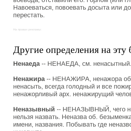
Навоеваться, повоевать досыта или до 
перестать.
На правах рекламы:
Другие определения на эту 
Ненаеда
-- НЕНАЕДА, см. ненасытный
Ненажира
-- НЕНАЖИРА, ненажора об.
ненасыть, всегда голодный и все пож
ненажорливый арх. ненажирущий челов
Неназывный
-- НЕНАЗЫВНЫЙ, чего не
нельзя назвать. Неназва об. безыменка
имени, названия. Побывать где неназв