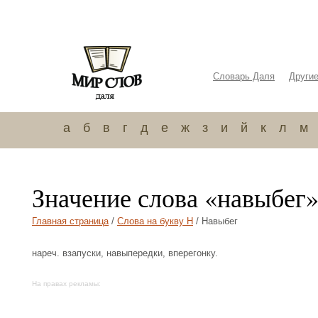
Словарь Даля
Други
а
б
в
г
д
е
ж
з
и
й
к
л
м
Значение слова «навыбег
Главная страница
/
Слова на букву Н
/ Навыбег
нареч. взапуски, навыпередки, вперегонку.
На правах рекламы: