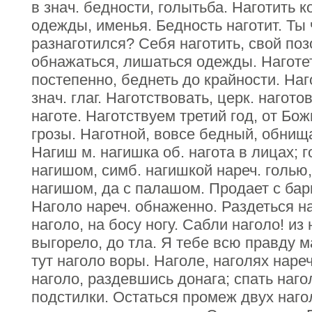
в знач. бедности, голытьба. Наготить к
одежды, именья. Бедность наготит. Ты 
разнаготился? Себя наготить, свой поз
обнажаться, лишаться одежды. Наготет
постепенно, беднеть до крайности. Наг
знач. глаг. Наготствовать, церк. нагото
наготе. Наготствуем третий год, от Бо
грозы. Наготной, вовсе бедный, обнищ
Нагиш м. нагишка об. нагота в лицах; 
нагишом, симб. нагишкой нареч. голью,
нагишом, да с палашом. Продает с ба
Наголо нареч. обнаженно. Раздеться на
наголо, на босу ногу. Сабли наголо! из
выгорело, до тла. Я тебе всю правду м
тут наголо воры. Наголе, наголях нареч
наголо, раздевшись донага; спать наго
подстилки. Остаться промеж двух нагол