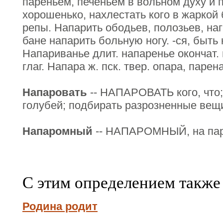
пареньем, печеньем в вольном духу и па
хорошенько, нахлестать кого в жаркой
репы. Напарить ободьев, полозьев, наг
бане напарить больную ногу. -ся, быть 
Напариванье длит. напаренье окончат. 
глаг. Напара ж. пск. твер. опара, парен
Напаровать
-- НАПАРОВАТЬ кого, что;
голубей; подбирать разрозненные вещ
Напаромный
-- НАПАРОМНЫЙ, на пар
С этим определением также
Родина родит