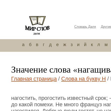
Словарь Даля
Други
а
б
в
г
д
е
ж
з
и
й
к
л
м
Значение слова «нагащив
Главная страница
/
Слова на букву Н
/
нагостить, прогостить известный срок; 
до какой помехи. Не много француз наг
нагостился. Добрые люди гостят, не на