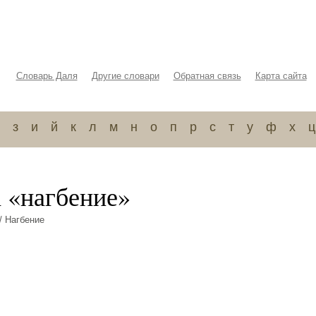
Словарь Даля
Другие словари
Обратная связь
Карта сайта
з
и
й
к
л
м
н
о
п
р
с
т
у
ф
х
ц
а «нагбение»
/ Нагбение