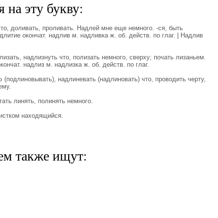
 на эту букву:
о, доливать, проливать. Надлей мне еще немного. -ся, быть
литие окончат. надлив м. надливка ж. об. действ. по глаг. | Надлив
зать, надлизнуть что, полизать немного, сверху; почать лизаньем.
ончат. надлиз м. надлизка ж. об. действ. по глаг.
одлиновывать), надлиневать (надлиновать) что, проводить черту,
ему.
ать линять, полинять немного.
стком находящийся.
ем также ищут: