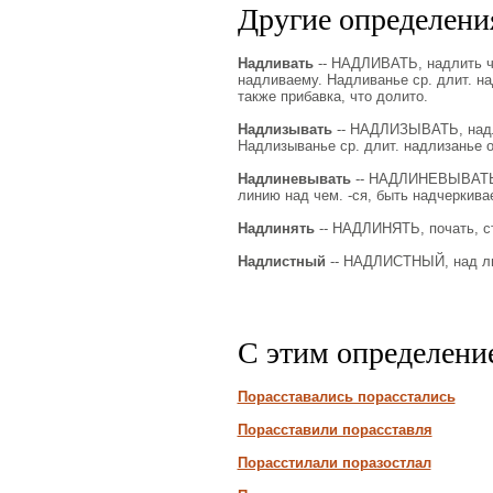
Другие определения
Надливать
-- НАДЛИВАТЬ, надлить чт
надливаему. Надливанье ср. длит. над
также прибавка, что долито.
Надлизывать
-- НАДЛИЗЫВАТЬ, надли
Надлизыванье ср. длит. надлизанье ок
Надлиневывать
-- НАДЛИНЕВЫВАТЬ (п
линию над чем. -ся, быть надчеркива
Надлинять
-- НАДЛИНЯТЬ, почать, ст
Надлистный
-- НАДЛИСТНЫЙ, над ли
С этим определени
Порасставались порасстались
Порасставили порасставля
Порасстилали поразостлал