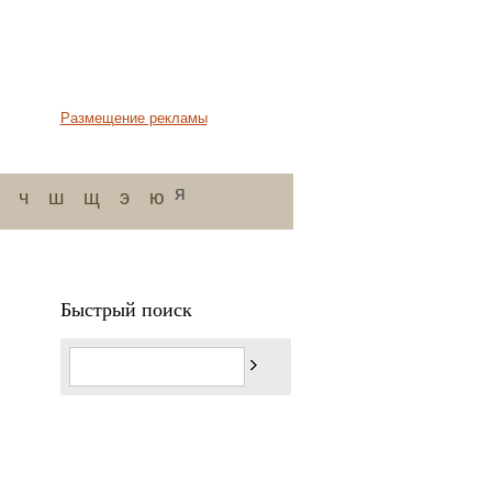
Размещение рекламы
я
ч
ш
щ
э
ю
Быстрый поиск