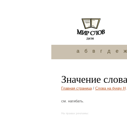
а
б
в
г
д
е
ж
Значение слов
Главная страница
/
Слова на букву Н
см. нагибать.
На правах рекламы: