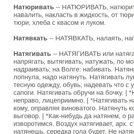
Натюривать
-- НАТЮРИВАТЬ, натюрить
навалить, накласть в жидкость, от тюри
тюри, хлеба с квасом и луком.
Натявкать
-- НАТЯВКАТЬ, налаять, нага
Натягивать
-- НАТЯГИВАТЬ или натягат
напрягать, вытягивать, натужать, по мо
надраивать; на Волге: набивать. Натян
лопнула, надо натянуть. Натягивать лу
тесную одежду, обувь; надевать что с 
сапоги. Натягивать обручи на бочку. | 
неправо, лицеприимно. | *Натягивать н
кому, оправляя виноватого. Натянуть ко
выговор. | *Как-нибудь да натянем, о р
изворотимся. Воздух натягивает, арх. 
натянешь, середка гола будет. Не натян