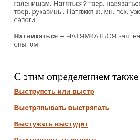
голенищам. Натяться? твер. навязаться
твер. рукавицы. Натяжкп ж. мн. пск. уз
сапоги.
Натямкаться
-- НАТЯМКАТЬСЯ зап. нат
опытом.
С этим определением также
Выструпеть или выстр
Выстряпывать выстряпать
Выстужать выстудит