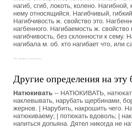
нагиб, сгиб, локоть, колено. Нагибной,
нему относящийся. Нагибчивый, гибкий
Нагибчивость ж. свойство это. Нагбенн
нагбенного. Нагибаемость ж. свойство 
нагибчивость, без склонности к сему. 
нагибала м. об. кто нагибает что, или с
На правах рекламы:
Другие определения на эту 
Натюкивать
-- НАТЮКИВАТЬ, натюкать
наклевывать, нарубать щербинами, бо
жернов. | Нарубить, накрошить чего. На
натюкиваему; | потюкать вдоволь; | на
напиться допьяна. Дятел никогда не на