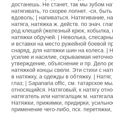
достанешь. Не станет, так мы зубом н
натягивать, то скорее лопнет. -ся, быть
вдоволь; | напиваться. Натягивание, нат
натяга, натяжка ж. действ. по знач. гла
род клещей (железный крюк, кобылка, 
натяжки обручей. | Неволька, слесарн
и вставки на место ружейной боевой п
снаряд, для натяжки шин на колеса. | 
усилие и насилие, скрываемая неточно
утверждение, объяснение и пр. Дело р
натяжкой концы свели. Эти стихи с на
в натяжку, а одежды в обтяжку. | Натяг,
глаз; | Sapanaria offic, см. татарское 
относящийся. Натяговый, к натягу отн
натягатель или натягалщик м. натягала 
Натяжки, прижимки, придирки, усильно
применение чего-либо, пск. перетяжки,