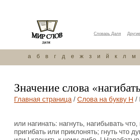
Словарь Даля
Други
а
б
в
г
д
е
ж
з
и
й
к
л
м
Значение слова «нагибат
Главная страница
/
Слова на букву Н
/
или нагинать: нагнуть, нагибывать что,
пригибать или приклонять; гнуть что д
или | клонить к чему-либо. | Нарабаты