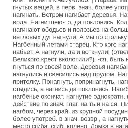
гнутых вещей, в перв. знач. более упот
нагинать. Ветром нагибает деревья. На
вода. Нагни шею-то, да поклонись. Ко
нагинают ободьев и полозьев на боль
ветловых дуг нагнули. А мы по стольку
Нагбенный летами старец. Кто кого нагн
набьет. А нагнули, да и воткнули! (отве
Великого крест вколотили?). -ся, быть 
гнуться по своей воле. Деревья нагиб
нагнулись и свесились над прудом. Наг
притолку. Понагнуть, попринагнуть, наг
стыдись, а нагнись да поклонись. Нагиб
нагбенье окончат. нагнутие однократн. 
действие по знач. глаг. на ть и на ся. П
нагбом, через край, из крупной посуди
более употреб. в знач. возвр., а нагнут
место сгиба, сгиб, колено. Ломка в наг