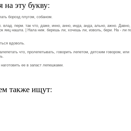
 на эту букву:
ть борозд плугом, собаном.
 влад. перм. так что, даже, инно, анно, инда, анда, ально, ажно. Давно,
к яиц нашла. | Нала ниж. берешь ли, хочешь ли, изволь, бери. На - ли п
ться вдоволь.
епетать что, пролепетывать, говорить лепетом, детским говором, или
ь.
аготовить ее в запаст лепешками.
ем также ищут: