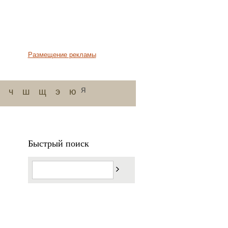
Размещение рекламы
я
ч
ш
щ
э
ю
Быстрый поиск