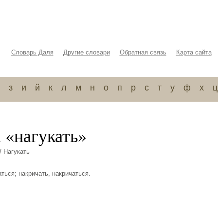
Словарь Даля
Другие словари
Обратная связь
Карта сайта
з
и
й
к
л
м
н
о
п
р
с
т
у
ф
х
ц
 «нагукать»
/ Нагукать
аться; накричать, накричаться.