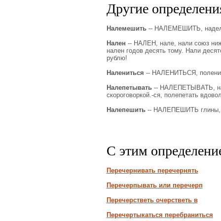
Другие определения
Налемешить
-- НАЛЕМЕШИТЬ, надела
Нален
-- НАЛЕН, нале, нали союз ниж.
нален годов десять тому. Нали десято
рублю!
Налениться
-- НАЛЕНИТЬСЯ, полени
Налепетывать
-- НАЛЕПЕТЫВАТЬ, нал
скороговоркой.-ся, полепетать вдовол
Налепешить
-- НАЛЕПЕШИТЬ глины, н
С этим определени
Перечернивать перечернять
Перечерпывать или перечерп
Перечерстветь очерстветь в
Перечертыкаться перебраниться