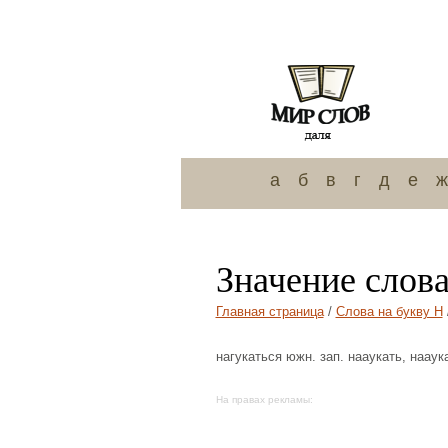
а
б
в
г
д
е
ж
Значение слова
Главная страница
/
Слова на букву Н
нагукаться южн. зап. нааукать, нааук
На правах рекламы: