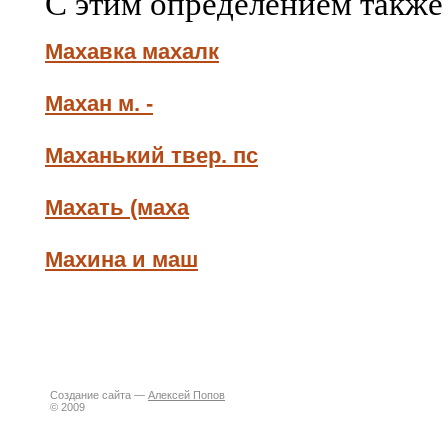
С этим определением также
Махавка махалк
Махан м. -
Маханький твер. пс
Махать (маха
Махина и маш
Создание сайта —
Алексей Попов
© 2009