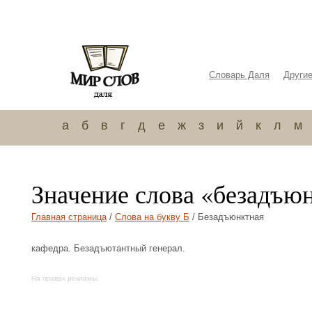
Словарь Даля
Други
а
б
в
г
д
е
ж
з
и
й
к
л
м
Значение слова «безадъю
Главная страница
/
Слова на букву Б
/ Безадъюнктная
кафедра. Безадъютантный генерал.
На правах рекламы: