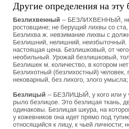
Другие определения на эту 
Безлихвенный
-- БЕЗЛИХВЕННЫЙ, не
ростовщине; не берущий лихвы со ста,
Безлихва ж. невзимание лихвы с долж
Безлишний, нелишний, неизбыточный. 
настоящая цена. Безлишковый, от чего
необильный. Урожай безлишковый, тол
Безлишек м. количество, в котором нет
Безлихотный (безлихостный) человек, 
нековарный, без лихого, злого умысла;
Безлицый
-- БЕЗЛИЦЫЙ, у кого или у 
рыло безлицое. Это безлицая ткань, д
одинаковы. Безлицая шкура, на котор
у кожевников она идет прямо под тупик
относящийся к лицу, к чьей личности;