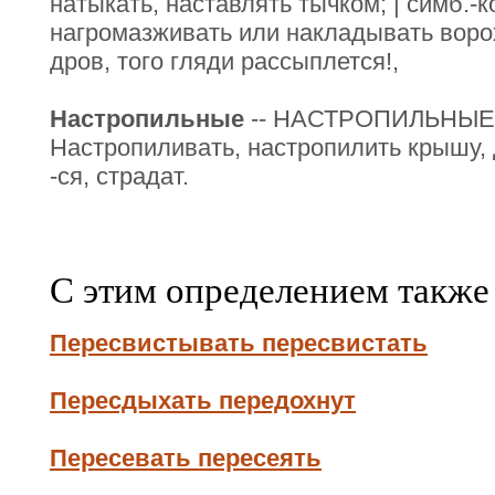
натыкать, наставлять тычком; | симб.-к
нагромазживать или накладывать вор
дров, того гляди рассыплется!,
Настропильные
-- НАСТРОПИЛЬНЫЕ 
Настропиливать, настропилить крышу, 
-ся, страдат.
С этим определением также
Пересвистывать пересвистать
Пересдыхать передохнут
Пересевать пересеять