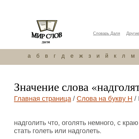
Словарь Даля
Други
а
б
в
г
д
е
ж
з
и
й
к
л
м
Значение слова «надголя
Главная страница
/
Слова на букву Н
/
надголить что, оголять немного, с краю.
стать голеть или надголеть.