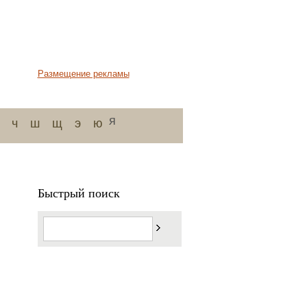
Размещение рекламы
я
ч
ш
щ
э
ю
Быстрый поиск