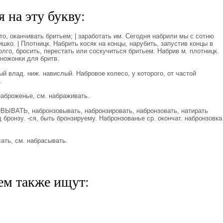
 на эту букву:
о, оканчивать бритьем; | заработать им. Сегодня набрили мы с сотню
шко. | Плотницк. Набрить косяк на концы, нарубить, запустив концы в
олго, бросить, перестать или соскучиться бритьем. Набрив м. плотницк.
 ножонки для бритв.
 влад. ниж. навислый. Набровое колесо, у которого, от частой
.
аброженье, см. набраживать.
ВАТЬ, набронзовывать, набронзировать, набронзовать, натирать
бронзу. -ся, быть бронзируему. Набронзованье ср. окончат. набронзовка
ть, см. набрасывать.
ем также ищут: