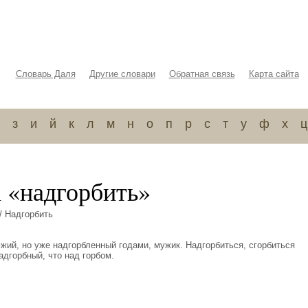
Словарь Даля
Другие словари
Обратная связь
Карта сайта
з
и
й
к
л
м
н
о
п
р
с
т
у
ф
х
ц
а «надгорбить»
/ Надгорбить
Дюжий, но уже надгорбленный годами, мужик. Надгорбиться, сгорбиться
адгорбный, что над горбом.