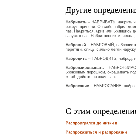
Другие определения
Набривать
-- НАБРИВАТЬ, набрить чт
рекрут, приняли. Он себе набрил доми
паз. Набриться, брив или брившись д
запуск в паз. Набритвенник м. чехол,
Набровый
-- НАБРОВЫЙ, набровистый
перетяги, спицы сильно легли наружу
Набродить
-- НАБРОДИТЬ, наброд, н
Набронзировывать
-- НАБРОНЗИРОВЫ
бронзовым порошком, окрашивать под 
ж. об. действ. по знач. глаг.
Набросание
-- НАБРОСАНИЕ, наброса
С этим определени
Распроигрался до нитки в
Распроказиться и распроказни