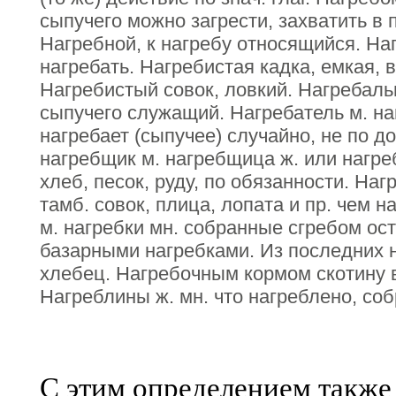
сыпучего можно загрести, захватить в 
Нагребной, к нагребу относящийся. На
нагребать. Нагребистая кадка, емкая, 
Нагребистый совок, ловкий. Нагребаль
сыпучего служащий. Нагребатель м. на
нагребает (сыпучее) случайно, не по 
нагребщик м. нагребщица ж. или нагр
хлеб, песок, руду, по обязанности. Наг
тамб. совок, плица, лопата и пр. чем 
м. нагребки мн. собранные сгребом ост
базарными нагребками. Из последних 
хлебец. Нагребочным кормом скотину 
Нагреблины ж. мн. что нагреблено, соб
С этим определением также