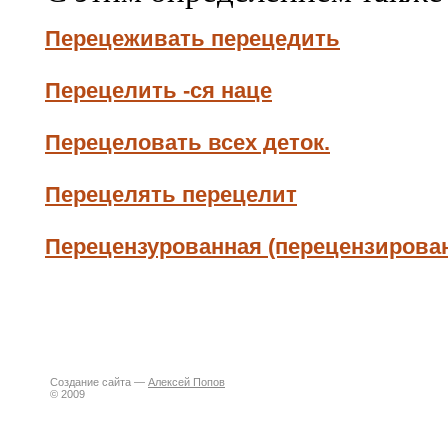
Перецеживать перецедить
Перецелить -ся наце
Перецеловать всех деток.
Перецелять перецелит
Перецензурованная (перецензирова
Создание сайта —
Алексей Попов
© 2009