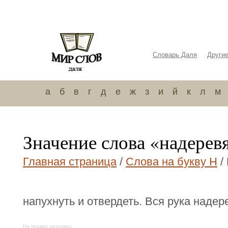
Словарь Даля
Други
а
б
в
г
д
е
ж
з
и
й
к
л
м
Значение слова «надерев
Главная страница
/
Слова на букву Н
/
напухнуть и отвердеть. Вся рука надер
На правах рекламы: