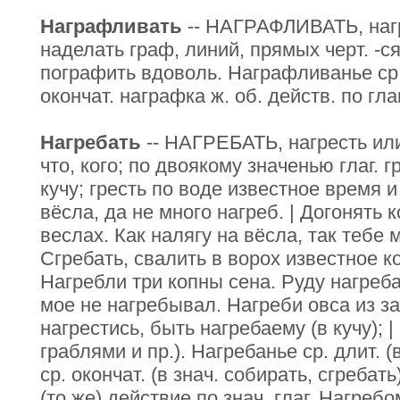
Награфливать
-- НАГРАФЛИВАТЬ, нагр
наделать граф, линий, прямых черт. -с
пографить вдоволь. Награфливанье ср
окончат. награфка ж. об. действ. по глаг
Нагребать
-- НАГРЕБАТЬ, нагресть или
что, кого; по двоякому значенью глаг. г
кучу; гресть по воде известное время 
вёсла, да не много нагреб. | Догонять к
веслах. Как налягу на вёсла, так тебе м
Сгребать, свалить в ворох известное к
Нагребли три копны сена. Руду нагреба
мое не нагребывал. Нагреби овса из з
нагрестись, быть нагребаему (в кучу); 
граблями и пр.). Нагребанье ср. длит. (
ср. окончат. (в знач. собирать, сгребать
(то же) действие по знач. глаг. Нагребо