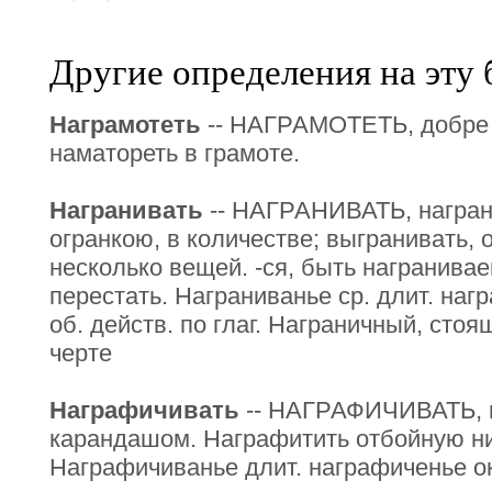
Другие определения на эту 
Награмотеть
-- НАГРАМОТЕТЬ, добре 
наматореть в грамоте.
Награнивать
-- НАГРАНИВАТЬ, награни
огранкою, в количестве; выгранивать, 
несколько вещей. -ся, быть награнивае
перестать. Награниванье ср. длит. нагр
об. действ. по глаг. Награничный, стоя
черте
Награфичивать
-- НАГРАФИЧИВАТЬ, н
карандашом. Награфитить отбойную нит
Награфичиванье длит. награфиченье око