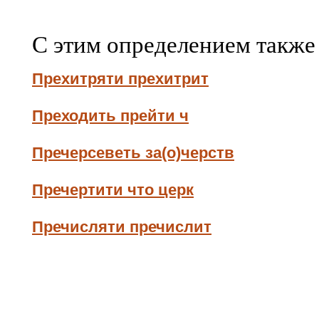
С этим определением также
Прехитряти прехитрит
Преходить прейти ч
Пречерсеветь за(о)черств
Пречертити что церк
Пречисляти пречислит