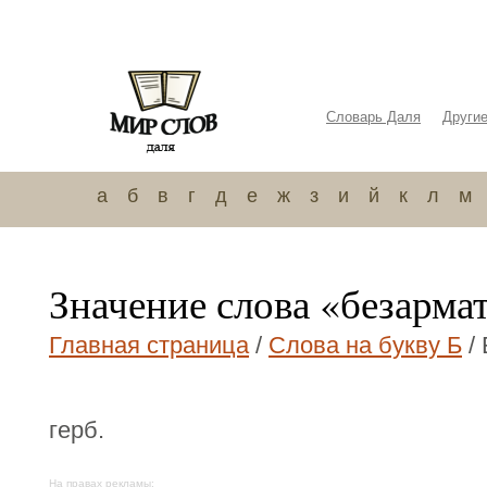
Словарь Даля
Други
а
б
в
г
д
е
ж
з
и
й
к
л
м
Значение слова «безарм
Главная страница
/
Слова на букву Б
/
герб.
На правах рекламы: