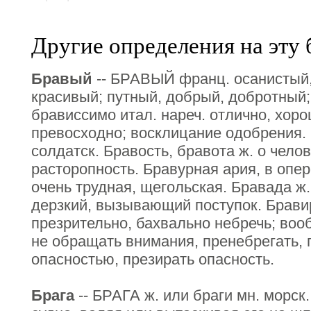
Другие определения на эту 
Бравый
-- БРАВЫЙ франц. осанистый,
красивый; путный, добрый, добротный
брависсимо итал. нареч. отлично, хоро
превосходно; восклицание одобрения. 
солдатск. Бравость, бравота ж. о чело
расторопность. Бравурная ария, в опер
очень трудная, щегольская. Бравада ж
дерзкий, вызывающий поступок. Брави
презрительно, бахвально небречь; воо
не обращать внимания, пренебрегать, 
опасностью, презирать опасность.
Брага
-- БРАГА ж. или браги мн. морск