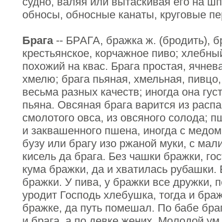
судно, валяя или вытаскивая его на шп
обносы, обносные канаты, круговые пе
Брага
-- БРАГА, бражка ж. (бродить), 
крестьянское, корчажное пиво; хлебны
похожий на квас. Брага простая, ячнев
хмелю; брага пьяная, хмельная, пивцо
весьма разных качеств; иногда она густ
пьяна. Овсяная брага варится из расп
смолотого овса, из овсяного солода; п
и заквашенного пшена, иногда с медом
бузу или брагу изо ржаной муки, с малин
кисель да брага. Без чашки бражки, го
кума бражки, да и хватилась рубашки.
бражки. У пива, у бражки все дружки, п
уродит Господь хлебушка, тогда и бра
бражке, да путь помешал. По бабе браг
и брага, а по девке жених. Молодой ум