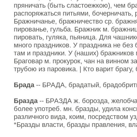
пряничать (быть сластоежкою), чем бра
распоряжаться питьями, бочерничать, 
Бражничанье, бражничество ср. бражня
пированье, гульба. Бражник м. бражниц
пировать, гуляка, пьяница. Для чашни
много праздников. У праздника не без 
там и праздники. У (наших) бражников 
Браговар м. прокурок, чан на винном за
трубою из паровика. | Кто варит брагу,
Брада
-- БРАДА, брадатый, брадобрити
Бразда
-- БРАЗДА ж. борозда, желобча
более употреб. мн. бразды, удила конс
различного вида, коим, посредством у
*Бразды власти, бразды правления, вл