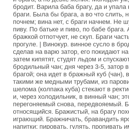
бродит. Варила баба брагу, да и упала к
браги. Была бы брага, а во что слить, 
почнем; вина нет, с браги начнем. Не ш
пиву. По батьке и пиво, по бабе брага.
бражкой отпотчует, не скуп. Браги част
прогуле. | Винокур. винное сусло в бро
сделав на варю затор, его покидают на
затем кипятят, студят льдом и спускаю
бродильный чан; дня через 3-5, затор
брагой; она идет в бражный куб (чан), в
такими же медными трубами, из парови
шелома (колпака куба) стекают в ректи
и, через холодильник, в винный чан; эт
перегоняемый снова, передвояемый. Б
относящийся. Бражистый, на брагу по
играющий. Бражничать, бравандить яр
напитки; пировать, гулять, пропивать 