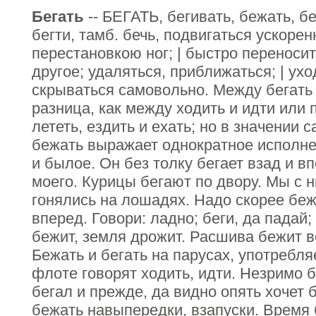
Бегать
-- БЕГАТЬ, бегивать, бежать, бег
бегти, тамб. бечь, подвигаться ускор
перестановкою ног; | быстро переносит
другое; удаляться, приближаться; | ухо
скрываться самовольно. Между бегать
разница, как между ходить и идти или 
лететь, ездить и ехать; но в значении 
бежать выражает однократное исполнен
и былое. Он без толку бегает взад и в
моего. Курицы бегают по двору. Мы с н
гонялись на лошадях. Надо скорее беж
вперед. Говори: ладно; беги, да падай;
бежит, земля дрожит. Расшива бежит в
Бежать и бегать на парусах, употребл
флоте говорят ходить, идти. Незримо 
бегал и прежде, да видно опять хочет 
бежать навыпередки, взапуски. Время 