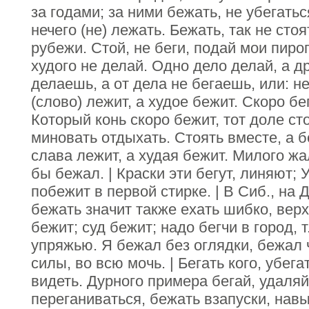
за годами; за ними бежать, не убегатьс
нечего (не) лежать. Бежать, так не стоя
рубежи. Стой, не беги, подай мои пирог
худого не делай. Одно дело делай, а др
делаешь, а от дела не бегаешь, или: н
(слово) лежит, а худое бежит. Скоро бег
Который конь скоро бежит, тот доле сто
миновать отдыхать. Стоять вместе, а 
слава лежит, а худая бежит. Милого жа
бы бежал. | Краски эти бегут, линяют; 
побежит в первой стирке. | В Сиб., на Д
бежать значит также ехать шибко, вер
бежит; суд бежит; надо бегчи в город, т
упряжью. Я бежал без оглядки, бежал ч
силы, во всю мочь. | Бегать кого, убега
видеть. Дурного примера бегай, удаляйс
переганиваться, бежать взапуски, навы