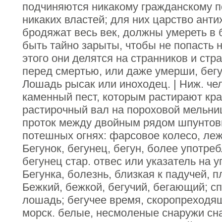
подчиняются никакому гражданскому п
никаких властей; для них царство анти
бродяжат весь век, должны умереть в б
быть тайно зарыты, чтобы не попасть н
этого они делятся на странников и ст
перед смертью, или даже умерши, бегу
Лошадь рысак или иноходец. | Ниж. челн
каменный пест, которым растирают крас
растирочный вал на пороховой мельниц
проток между двойным рядом шпунтовых
потешных огнях: фарсовое колесо, леж
Бегунок, бегунец, бегун, более употреб
бегунец стар. отвес или указатель на у
Бегунка, болезнь, близкая к падучей, п
Бежкий, бежкой, бегучий, бегающий; сп
лошадь; бегучее время, скоропреходящ
морск. белые, несмоленые снаружи сн