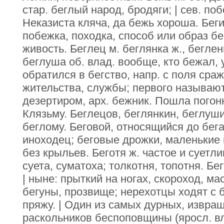
стар. беглый народ, бродяги; | сев. п
Неказиста кляча, да бежь хороша. Бегит
побежка, походка, способ или образ бе
живость. Беглец м. беглянка ж., беглен
беглуша об. влад. вообще, кто бежал, 
обратился в бегство, напр. с поля сра
жительства, службы; первого называют
дезертиром, арх. бежник. Пошла погонн
Клязьму. Беглецов, беглянкин, беглу
беглому. Беговой, относящийся до бега
иноходец; беговые дрожки, маленькие и
без крыльев. Беготя ж. частое и суетли
суета, суматоха; толкотня, топотня. Бег
| ныне: прыткий на ногах, скороход, ма
бегуны, прозвище; нерехотцы ходят с 
пряжу. | Один из самых дурных, извра
раскольников беспоповщины (яросл. вла