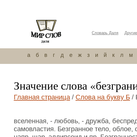
Словарь Даля
Други
а
б
в
г
д
е
ж
з
и
й
к
л
м
Значение слова «безгран
Главная страница
/
Слова на букву Б
/ 
вселенная, - любовь, - дружба, беспре
самовластия. Безгранное тело, облое, о
напр. шар, эллипсоид и пр. Безгранност