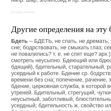
На правах рекламы:
Другие определения на эту 
Бдеть
-- БДЕТЬ, не спать, не дремать; 
сне; бодрствовать, не смыкать глаз; сев
не повалились? т. е. не спят еще? арх.)
смотреть неусыпно. Бдеющий или бдющ
бдящий), бдительный, старательный, р
усердный к работе. Бдение ср. бодрст
времени без сна; попечение, рачение,
бдение, церковная служба, в которой 
утреней. Бдительный, стрегущий, чутк
неусыпный, заботливый, блюстительны
усердный; бдительность ж. свойство ил