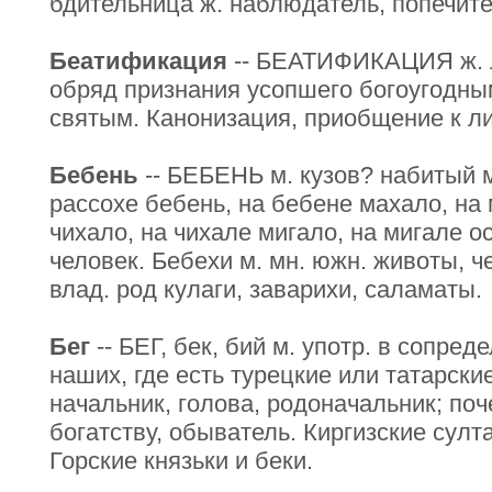
бдительница ж. наблюдатель, попечите
Беатификация
-- БЕАТИФИКАЦИЯ ж. л
обряд признания усопшего богоугодн
святым. Канонизация, приобщение к л
Бебень
-- БЕБЕНЬ м. кузов? набитый 
рассохе бебень, на бебене махало, на 
чихало, на чихале мигало, на мигале ос
человек. Бебехи м. мн. южн. животы, ч
влад. род кулаги, заварихи, саламаты.
Бег
-- БЕГ, бек, бий м. употр. в сопре
наших, где есть турецкие или татарски
начальник, голова, родоначальник; поч
богатству, обыватель. Киргизские султ
Горские князьки и беки.