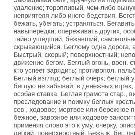
удаление; торопливый, чем-либо выну
неприятеля либо иного бедствия. Бегст
бежать, убегать; устраняться. Бегавить
навыпередки; опереживать других, осо
тайно ушедший, бежавший, самовольн
скрывающийся. Беглому одна дорога, а
Быстрый, скорый; поверхностный; непо
движение бегом. Беглый огонь, воен. с
кто успеет зарядить; противопол. паль
Беглый взгляд; беглый очерк; беглый у
беглую не забывай; в денежных играх, 
особая ставка. Беглая грамота стар., в
преследование и поимку беглых крест
сев., ходовое; мертвое или бережное п
бежное, завозное или ходовое заноситс
применяя слово это к уму, очерку, опи
легкий, поверхностный. Бежь ж. бег, д