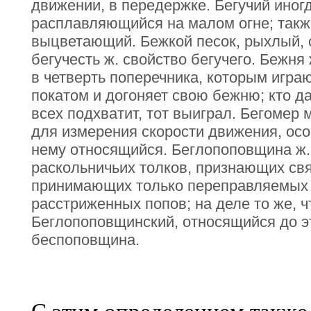
движении, в передержке. Бегучий иногд
расплавляющийся на малом огне; также
выцветающий. Бежкой песок, рыхлый, 
бегучесть ж. свойство бегучего. Бежня
в четверть поперечника, которым игра
покатом и догоняет свою бежню; кто д
всех подхватит, тот выиграл. Бегомер 
для измерения скорости движения, особ
нему относящийся. Беглопоповщина ж.
раскольничьих толков, признающих св
принимающих только переправляемых 
расстриженных попов; на деле то же, 
Беглопоповщинский, относящийся до эт
беспоповщина.
С этим определением также