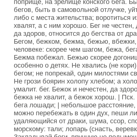
поприще, на зрелище конского бега. Бы
бегов, быть в самовольной отлучке, у
либо с места жительства; воротиться и
хвалят, а с ним хорошо. Бег не честен, 
да здоров, относится до бегства от дра
Бегом, бежком, бежма, бежью, вбежки,
человеке: скорее чем шагом, бежа, бега
Бежма побежал. Бежью скорее догониш
особенно о детях. Не хвались (не кори)
бегом; не попрекай, один милостями св
Не грози боярин холопу хлебом; а хол
умалит. бег. Бежок и нечестен, да здоров
бежка не хвалит, а бежок хорош. | Пск.
бега лошади; | небольшое расстояние, 
можно перебежать в один дух, пеши ли
удаляющийся от драки, шума, ссор, спо
морскому: тали; лопарь (снасть, веревк
Закладывай беги, вручную не подымеш