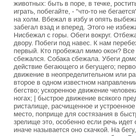
животных: быть в поре, в течке, ростит
играть, побегайте, - "что-то не бегается
на холм. Вбежал в избу и опять выбеж
забегал взад и вперед. Этого не избеж
Нисбежал с горы. Обеги вокруг. Отбеж
двору. Побеги под навес. К нам переб
первый. Кто пробежал мимо окон? Все
сбежался. Собака сбежала. Убеги домо
действие бегающего и бегущего; перво
движение в неопределительном или ра
второе в одном известном направлении.
бегство; ускоренное движение человек
ногах; | быстрое движение всякого пре
ристалище, расчищенное и устроенное
место, поприще для состязания в быст
зрелище это, особенно если речь идет
иначе называется оно скачкой. На бегу, 