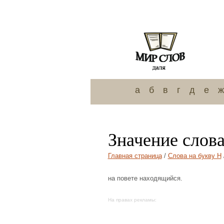
а
б
в
г
д
е
ж
Значение слов
Главная страница
/
Слова на букву Н
на повете находящийся.
На правах рекламы: