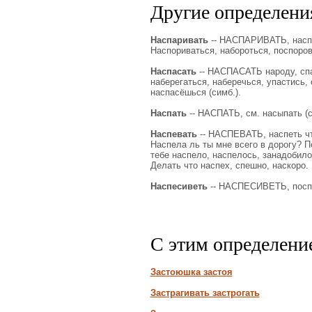
Другие определения
Наспаривать
-- НАСПАРИВАТЬ, наспор
Наспориваться, набороться, поспоро
Наспасать
-- НАСПАСАТЬ народу, спа
наберегаться, наберечься, упастись, 
наспасёшься (симб.).
Наспать
-- НАСПАТЬ, см. насыпать (с
Наспевать
-- НАСПЕВАТЬ, наспеть что,
Наспела ль ты мне всего в дорогу? П
тебе наспело, наспелось, занадобилос
Делать что наспех, спешно, наскоро.
Наспесиветь
-- НАСПЕСИВЕТЬ, поспе
С этим определени
Застоюшка застоя
Застрагивать застрогать