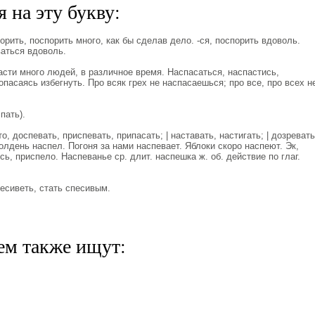
 на эту букву:
ить, поспорить много, как бы сделав дело. -ся, поспорить вдоволь.
ваться вдоволь.
сти много людей, в различное время. Наспасаться, наспастись,
опасаясь избегнуть. Про всяк грех не наспасаешься; про все, про всех н
пать).
 доспевать, приспевать, припасать; | наставать, настигать; | дозревать
олдень наспел. Погоня за нами наспевает. Яблоки скоро наспеют. Эк,
ь, приспело. Наспеванье ср. длит. наспешка ж. об. действие по глаг.
сиветь, стать спесивым.
ем также ищут: