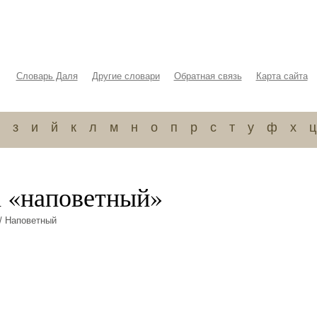
Словарь Даля
Другие словари
Обратная связь
Карта сайта
з
и
й
к
л
м
н
о
п
р
с
т
у
ф
х
ц
а «наповетный»
/ Наповетный