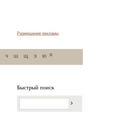
Размещение рекламы
я
ч
ш
щ
э
ю
Быстрый поиск