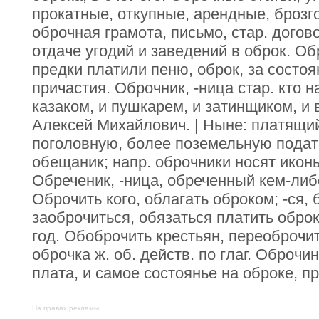
прокатные, откупные, арендные, брозго
оброчная грамота, письмо, стар. догово
отдаче угодий и заведений в оброк. Об
предки платили пеню, оброк, за состоя
причастия. Оброчник, -ница стар. кто 
казаком, и пушкарем, и затинщиком, и
Алексей Михайлович. | Ныне: платящи
поголовную, более поземельную подать
обещаник; напр. оброчники носят икон
Обреченик, -ница, обреченный кем-либо
Оброчить кого, облагать оброком; -ся, 
заоброчиться, обязаться платить обро
год. Обоброчить крестьян, переоброчи
оброчка ж. об. действ. по глаг. Оброчин
плата, и самое состоянье на оброке, п
На правах рекламы: