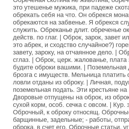
это утешенье мужика, при падеже скота.
обрекать себя на что. Он обрекся мона
обрекаются на забвенье. Я обрекся слу
служить. Обреканье длит. обреченье око
действ. по глаг. | Оброк, зарок, завет ил
это абрек, и сходство случайное?) гор
завету, зароку, на отчаянное дело. | Обр
сглаз. | Оброк, церк. жалованье, плата
будите оброки вашими. | Поземельная д
брозга с имуществ. Мельница платить 
ловли отданы из оброку. | Личная, под
поземельная подать. Эти крестьяне на 
Дворовые отпущены на оброк, из оброку.
сухой корм, особ. сечка с овсом. | Кур. 
Оброчный, к оброку относящ. Оброчные
барщинные, задельные; - работы, отп
оброка, в счет его. Оброчные статьи, у