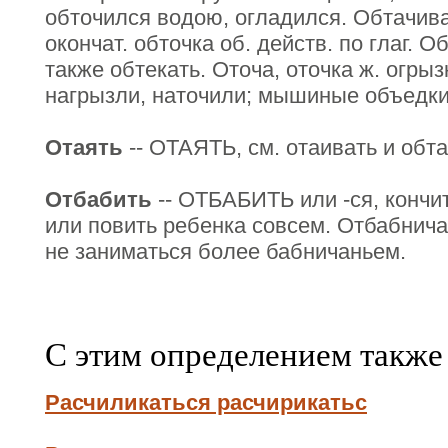
обточился водою, огладился. Обтачива
окончат. обточка об. действ. по глаг. О
также обтекать. Оточа, оточка ж. огрыз
нагрызли, наточили; мышиные объедки
Отаять
-- ОТАЯТЬ, см. отаивать и обта
Отбабить
-- ОТБАБИТЬ или -ся, кончит
или повить ребенка совсем. Отбабничат
не заниматься более бабничаньем.
С этим определением также
Расчиликаться расчирикатьс