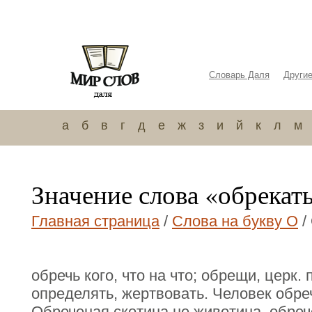
Словарь Даля
Други
а
б
в
г
д
е
ж
з
и
й
к
л
м
Значение слова «обрекат
Главная страница
/
Слова на букву О
/
обречь кого, что на что; обрещи, церк.
определять, жертвовать. Человек обре
Обреченая скотина не животина, обреч