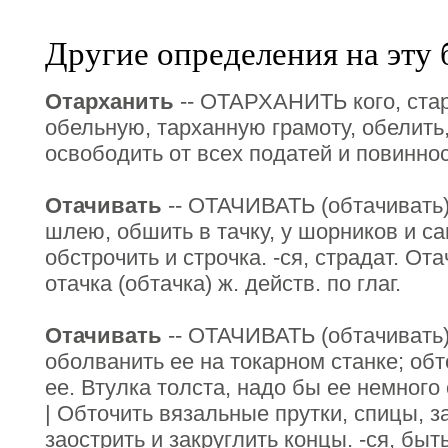
Другие определения на эту 
Отарханить
-- ОТАРХАНИТЬ кого, стар
обельную, тарханную грамоту, обелить
освободить от всех податей и повиннос
Отачивать
-- ОТАЧИВАТЬ (обтачивать),
шлею, обшить в тачку, у шорников и са
обстрочить и строчка. -ся, страдат. Ота
отачка (обтачка) ж. действ. по глаг.
Отачивать
-- ОТАЧИВАТЬ (обтачивать),
оболванить ее на токарном станке; обт
ее. Втулка толста, надо бы ее немного 
| Обточить вязальные прутки, спицы, за
заострить и закруглить концы. -ся, бы