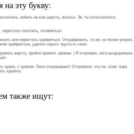
 на эту букву:
клочить, взбить на ком шерсть, волоса. Эк, ты отхохлатился,
 перестать хохотать, отсмеяться.
ить или перестать храбриться. Отхрабровать, то же, но более укорно,
рною храбростью, удачно скрыть трусость свою.
мать версту, пройти храмля, хромая. | Я отхромал, нога выздоровела.
шит.
храпя, с храпом. Лихо отхрапывает! Отхрапели, что ли, сони, пора
ать храпеть.
ем также ищут: