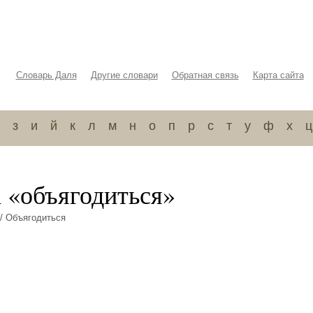
Словарь Даля
Другие словари
Обратная связь
Карта сайта
з
и
й
к
л
м
н
о
п
р
с
т
у
ф
х
ц
а «объягодиться»
/ Объягодиться