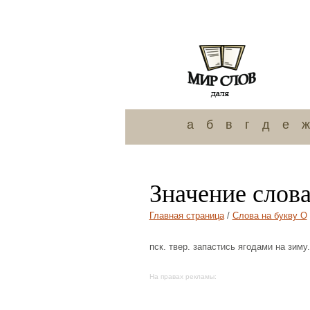
а
б
в
г
д
е
ж
Значение слов
Главная страница
/
Слова на букву О
пск. твер. запастись ягодами на зиму.
На правах рекламы: