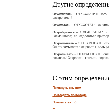
Другие определения
Отхохлатить
-- ОТХОХЛАТИТЬ кого, вс
растрепался!
Отхохотать
-- ОТХОХОТАТЬ, кончить,
Отхрабриться
-- ОТХРАБРИТЬСЯ, конч
насмешливо; -ся, отделаться притво
Отхрамывать
-- ОТХРАМЫВАТЬ, отхро
Он отхрамывается от работы, больну
Отхрапывать
-- ОТХРАПЫВАТЬ, спать 
вставать! Отхрапеть, кончить, перест
С этим определени
Помкнуть см. пом
Помладеть помолоде
Помлить вят. б