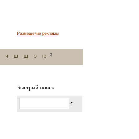
Размещение рекламы
я
ч
ш
щ
э
ю
Быстрый поиск