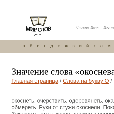
Словарь Даля
Други
а
б
в
г
д
е
ж
з
и
й
к
л
м
Значение слова «окоснев
Главная страница
/
Слова на букву О
/
окоснеть, очерствить, одеревянеть, ока
обмереть. Руки от стужи окоснели. Пок
Закоснеть, стать косно, лениво и упор