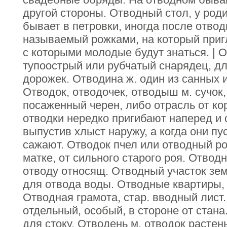
другой стороны. Отводный стол, у род
бывает в петровки, иногда после отво
называемый рожками, на который приг
с которыми молодые будут знаться. | О
тупоострый или рубчатый снарядец, дл
дорожек. Отводина ж. один из санных 
Отводок, отводочек, отводыш м. сучок,
посаженный черен, либо отрасль от ко
отводки нередко пригибают наперед и
выпустив хлыст наружу, а когда они пу
сажают. Отводок пчел или отводный ро
матке, от сильного старого роя. Отвод
отводу относящ. Отводный участок зем
для отвода воды. Отводные квартиры, 
Отводная грамота, стар. вводный лист
отдельный, особый, в стороне от стана
для стоку. Отводень м. отводок растень