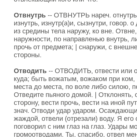
Отвнутрь
-- ОТВНУТРЬ нареч. отнутрь, 
изнутрь, изнутр(а)и, сызнутри, говор.
из средины тела наружу, ко вне. Отвне,
наружности, по направленью внутрь, л
прочь от предмета; | снаружи, с внешн
стороны.
Отводить
-- ОТВОДИТЬ, отвести или о
куда; быть вожатым, вожаком при ком,
места до места, по воле либо силою, 
Отведите пьяного домой. | Отклонять, 
сторону, вести прочь, вести на иной пу
знач. Отводи удар ударом. Осаждающ
жаждой, отвели (отрезали) воду. Я его 
поговорил с ним глаз на глаз. Удары м
громоотводами. Ты, спасибо, отвел меня