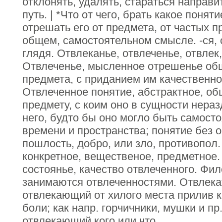
отклонять, удалять, стараться направ
путь. | *Что от чего, брать какое понят
отрешать его от предмета, от частых 
общем, самостоятельном смысле. -ся, с
глядя. Отвлеканье, отвлеченье, отвлек, 
Отвлеченье, мысленное отрешенье общ
предмета, с приданием им качественно
Отвлеченное понятие, абстрактное, об
предмету, с коим оно в сущности нера
него, будто бы оно могло быть самосто
времени и пространства; понятие без о
пошлость, добро, или зло, противопол
конкретное, вещественое, предметное.
состоянье, качество отвлеченного. Фи
занимаются отвлеченностями. Отвлека
отвлекающий от хилого места прилив к
боли; как напр. горчичники, мушки и пр.
отвлекающий кого или что.