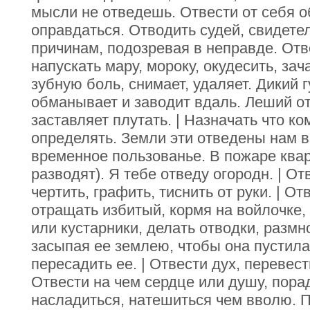
мысли не отведешь. Отвести от себя о
оправдаться. Отводить судей, свидетел
причинам, подозревая в неправде. Отв
напускать мару, мороку, окудесить, зач
зубную боль, снимает, удаляет. Дикий г
обманывает и заводит вдаль. Леший от
заставляет плутать. | Назначать что ком
определять. Земли эти отведены нам во
временное пользованье. В пожаре квар
разводят). Я тебе отведу огородн. | От
чертить, графить, тиснить от руки. | О
отращать избитый, кормя на войлочке,
или кустарники, делать отводки, размн
засыпая ее землею, чтобы она пустила 
пересадить ее. | Отвести дух, перевест
Отвести на чем сердце или душу, пора
насладиться, натешиться чем вволю. П