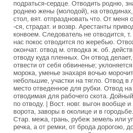
подраться-сердце. Отводить родню, зн
роднею жены (молодой), на отводинах,
стол, вят. отпраздновать что. От меня о
-ся, страдат. и возвр. Арестанты приво
конвоем. Следователь не отводится, т. 
нас покос отводится по жеребью. Отво
окончат. отвод м. отводка ж. об. действ
отводу куда пленных. Он отвод делает,
отвести от себя обвиненье; уклоняется 
морока, уменье знахаря вочью морочит
небольшие, участки на тягло. Отвод в 
место отведенное для рубки. Отвод на в
отводимая для рабочего скота. Дойный 
по отводу. | Вост. новг. выгон вообще и
ворота, заворы в околице и в городьбе. 
Стар. межа, грань, рубеж земель или у
речка, а от ремки, от брода дорогою, д