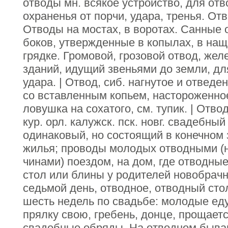
отводы мн. всякое устройство, для отво
охраненья от порчи, удара, тренья. От
Отводы на мостах, в воротах. Санные о
боков, утвержденные в копылах, в нащ
грядке. Громовой, грозовой отвод, же
зданий, идущий звеньями до земли, дл
удара. | Отвод, сиб. нагнутое и отведе
со вставленным копьем, настороженное
ловушка на сохатого, см. тупик. | Отво
кур. орл. калужск. пск. новг. свадебный
одинаковый, но состоящий в конечном
жилья; проводы молодых отводными 
чинами) поездом, на дом, где отводные
стол или блины у родителей новобрачно
седьмой день, отводное, отводный стол
шесть недель по свадьбе: молодые едут
прялку свою, гребень, донце, прощаетс
свадебные обряды. На отводном бываю