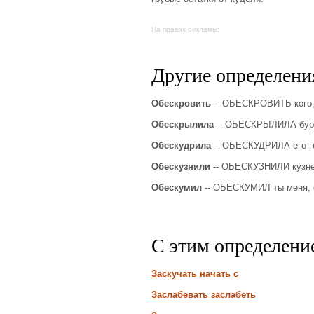
На правах рекламы:
Другие определения
Обескровить
-- ОБЕСКРОВИТЬ кого, л
Обескрылила
-- ОБЕСКРЫЛИЛА буря
Обескудрила
-- ОБЕСКУДРИЛА его го
Обескузнили
-- ОБЕСКУЗНИЛИ кузнеца
Обескумил
-- ОБЕСКУМИЛ ты меня, от
С этим определени
Заскучать начать с
Заслабевать заслабеть