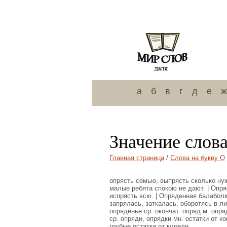
а
б
в
г
д
е
ж
Значение слов
Главная страница
/
Слова на букву О
опрясть семью, выпрясть сколько нуж
малые ребята спокою не дают. | Опряс
испрясть всю. | Опряденная балаболк
запрялась, заткалась, оборотясь в ли
опряденье ср. окончат. опряд м. опряд
ср. опряди, опрядки мн. остатки от к
грубые остатки от кудели.