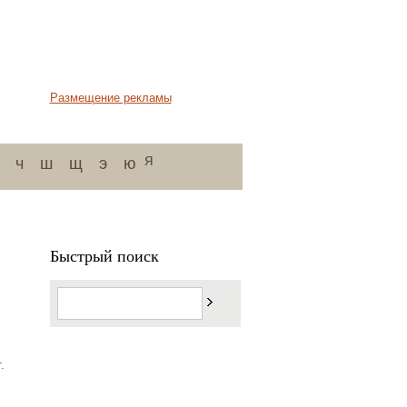
Размещение рекламы
я
ч
ш
щ
э
ю
Быстрый поиск
.