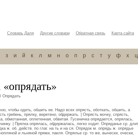
Словарь Даля
Другие словари
Обратная связь
Карта сайта
з
и
й
к
л
м
н
о
п
р
с
т
у
ф
х
ц
а «опрядать»
/ Опрядать
но, чтобы одеть, обшить ее. Надо всех опрясть, оботкать, обшить, а
ть гребень, прялку, веретено, обдержать. | Опрясть мочку, спрясть,
а, обмотанная, оплетенная, обвитая. Гусеничка опрядается, опрялась,
чинку. | Прялка опрялась, обдержалась, легко ходит. Опряданье ср. длит
ка ж. об. действ. по глаг. на ть и на ся. Опрядок м. опрядь ж. опрядье
онопляной и льняной пряжи, пакля. Опрялье ср. то же, вычески, очески,