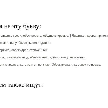
 на эту букву:
ишить крови; обескроветь, обеднеть кровью. | Лишиться крова, приюта
 мельницу. Обескрылел подлинь.
рячка; обескудрел стриженный.
, отняли кузницу; обескузнел он, не стало у него кузни.
казавшись; кого звать - не знаю. Обескумела я, куманек-то помер.
ем также ищут: