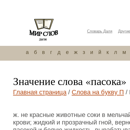
Словарь Даля
Други
а
б
в
г
д
е
ж
з
и
й
к
л
м
Значение слова «пасока»
Главная страница
/
Слова на букву П
/
ж. не красные животные соки в мельча
крови; жидкий и прозрачный гной, верн
пасокой и белую жидкость, вырабатыв