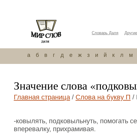
Словарь Даля
Други
а
б
в
г
д
е
ж
з
и
й
к
л
м
Значение слова «подковы
Главная страница
/
Слова на букву П
/
-ковылять, подковыльнуть, помогать се
вперевалку, прихрамивая.