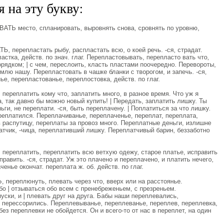
 на эту букву:
ТЬ место, спланировать, выровнять снова, сровнять по уровню,
 перепластать рыбу, распластать всю, о коей речь. -ся, страдат.
стка, действ. по знач. глаг. Перепластовывать, перепласто вать что,
орядком; | с чем, переслоить, класть пластами поочередно. Перевороты,
млю нашу. Перепластовать в чашке бланки с творогом, и запечь. -ся,
е, перепластованье, переплостовка, действ. по глаг.
ереплатить кому что, заплатить много, в разное время. Что уж я
, так давно бы можно новый купить! | Передать, заплатить лишку. Ты
ьги, не переплати. -ся, быть переплачену. | Поплатиться за что лишку.
реплатился. Переплачиванье, переплаченье, переплат, переплата,
 в распутицу, переплаты за провоз много. Переплатные деньги, излишне
тчик, -чица, переплативший лишку. Переплатчивый барин, беззаботно
ереплатить, переплатить всю ветхую одежу, старое платье, исправить
править. -ся, страдат. Уж это плачено и переплачено, и платить нечего,
енье окончат. переплата ж. об. действ. по глаг.
ереплюнуть, плевать через что, вверх или на расстоянье.
бо | отзываться обо всем с пренебреженьем, с презреньем.
уски, и | плевать друг на друга. Бабы наши переплевались,
о перессорились. Переплевыванье, переплеванье, переплев, переплевка,
без переплевки не обойдется. Он и всего-то от нас в переплет, на один