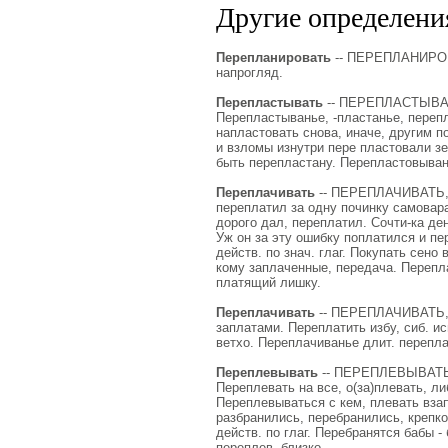
Другие определения
Перепланировать
-- ПЕРЕПЛАНИРОВА
напрогляд.
Перепластывать
-- ПЕРЕПЛАСТЫВАТЬ,
Перепластыванье, -пластанье, перепла
напластовать снова, иначе, другим п
и взломы изнутри пере пластовали зе
быть перепластану. Перепластовывань
Переплачивать
-- ПЕРЕПЛАЧИВАТЬ, п
переплатил за одну починку самовара
дорого дал, переплатил. Сочти-ка ден
Уж он за эту ошибку поплатился и пе
действ. по знач. глаг. Покупать сено
кому заплаченные, передача. Перепла
платящий лишку.
Переплачивать
-- ПЕРЕПЛАЧИВАТЬ, п
заплатами. Переплатить избу, сиб. ис
ветхо. Переплачиванье длит. переплач
Переплевывать
-- ПЕРЕПЛЕВЫВАТЬ, п
Переплевать на все, о(за)плевать, ли
Переплевываться с кем, плевать взап
разбранились, перебранились, крепк
действ. по глаг. Перебранятся бабы - 
переплев, близко.