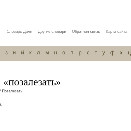
Словарь Даля
Другие словари
Обратная связь
Карта сайта
з
и
й
к
л
м
н
о
п
р
с
т
у
ф
х
ц
 «позалезать»
/ Позалезать
е.