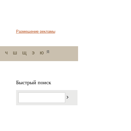
Размещение рекламы
я
ч
ш
щ
э
ю
Быстрый поиск