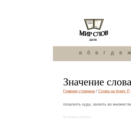
а
б
в
г
д
е
ж
Значение слова
Главная страница
/
Слова на букву П
позалезть куда, залезть во множеств
На правах рекламы: