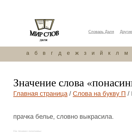
Словарь Даля
Други
а
б
в
г
д
е
ж
з
и
й
к
л
м
Значение слова «понасин
Главная страница
/
Слова на букву П
/
прачка белье, словно выкрасила.
На правах рекламы: