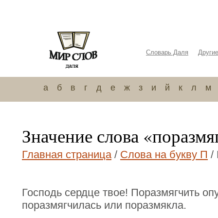
Словарь Даля
Други
а
б
в
г
д
е
ж
з
и
й
к
л
м
Значение слова «поразмя
Главная страница
/
Слова на букву П
/
Господь сердце твое! Поразмягчить оп
поразмягчилась или поразмякла.