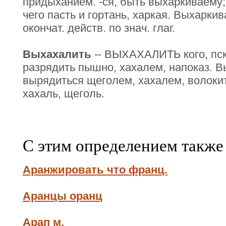
придыханием. -ся, быть выхаркиваему; 
чего пасть и гортань, харкая. Выхаркив
окончат. действ. по знач. глаг.
Выхахалить
-- ВЫХАХАЛИТЬ кого, пск.
разрядить пышно, хахалем, напоказ. Вы
вырядиться щеголем, хахалем, волокит
хахаль, щеголь.
С этим определением также
Аранжировать что франц.
Аранцы оранц
Арап м.