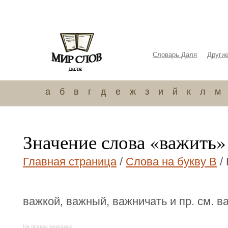
Словарь Даля
Други
а
б
в
г
д
е
ж
з
и
й
к
л
м
Значение слова «важить»
Главная страница
/
Слова на букву В
/
важкой, важный, важничать и пр. см. ва
На правах рекламы: