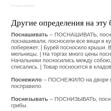
На правах рекламы:
Другие определения на эту 
Поснашивать
-- ПОСНАШИВАТЬ, посно
поснашивали, посносили все вещи в куч
побережет. | Бурей посносило крыши. 
мельницы. | На торгах много цены посн
Начальники посносились между собою,
списались. | Товар посносится в кладо
Поснежило
-- ПОСНЕЖИЛО на дворе п
посправило.
Поснизывать
-- ПОСНИЗЫВАТЬ, посни
грибы.