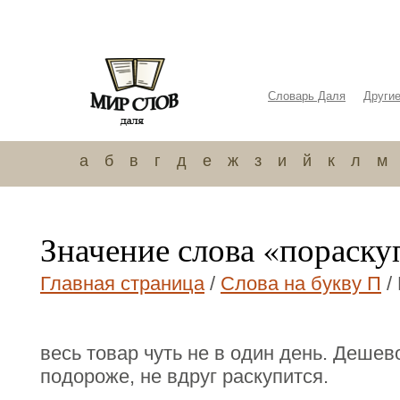
Словарь Даля
Други
а
б
в
г
д
е
ж
з
и
й
к
л
м
Значение слова «пораску
Главная страница
/
Слова на букву П
/
весь товар чуть не в один день. Дешев
подороже, не вдруг раскупится.