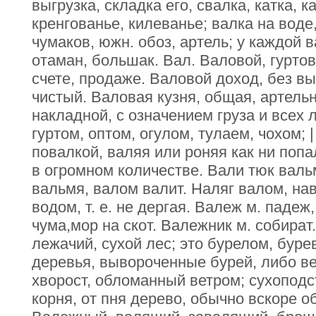
выгрузка, складка его, свалка, катка, 
кренгованье, килеванье; валка на воде
чумаков, южн. обоз, артель; у каждой 
отаман, большак. Вал. Валовой, гуртов
счете, продаже. Валовой доход, без вы
чистый. Валовая кузня, общая, артельн
накладной, с означением груза и всех 
гуртом, оптом, огулом, тулаем, чохом; 
повалкой, валяя или роняя как ни попа
в огромном количестве. Вали тюк валь
вальмя, валом валит. Наляг валом, на
водом, т. е. не дергая. Валеж м. падеж
чума,мор на скот. Валежник м. собират
лежачий, сухой лес; это бурелом, бурев
деревья, вывороченные бурей, либо в
хворост, обломанный ветром; сухоподст
корня, от пня дерево, обычно вскоре 