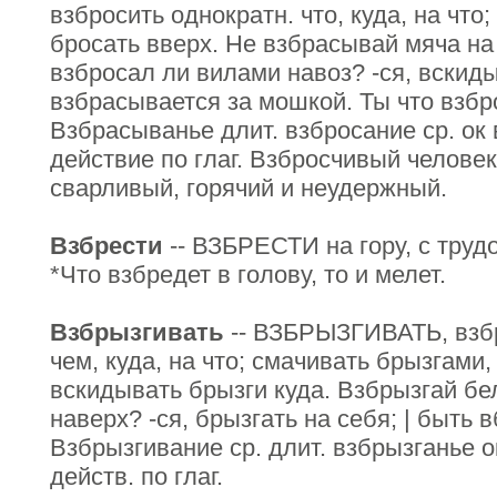
взбросить однократн. что, куда, на что
бросать вверх. Не взбрасывай мяча на
взбросал ли вилами навоз? -ся, вскиды
взбрасывается за мошкой. Ты что взбр
Взбрасыванье длит. взбросание ср. ок в
действие по глаг. Взбросчивый человек
сварливый, горячий и неудержный.
Взбрести
-- ВЗБРЕСТИ на гору, с трудо
*Что взбредет в голову, то и мелет.
Взбрызгивать
-- ВЗБРЫЗГИВАТЬ, взбр
чем, куда, на что; смачивать брызгами,
вскидывать брызги куда. Взбрызгай бе
наверх? -ся, брызгать на себя; | быть 
Взбрызгивание ср. длит. взбрызганье ок
действ. по глаг.