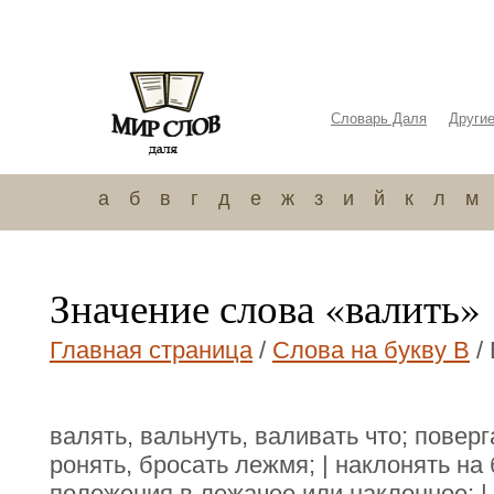
Словарь Даля
Други
а
б
в
г
д
е
ж
з
и
й
к
л
м
Значение слова «валить»
Главная страница
/
Слова на букву В
/
валять, вальнуть, валивать что; повер
ронять, бросать лежмя; | наклонять на 
положения в лежачее или наклонное; |