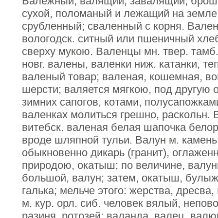
Валежный, валящий, завалящий, броше
сухой, поломаный и лежащий на земле
срубленный; сваленный с корня. Валене
вологодск. ситный или пшеничный хлеб
сверху мукою. Валенцы мн. твер. тамб
новг. валены, валенки ниж. катанки, т
валеный товар; валеная, кошемная, во
шерсти; валяется мягкою, под другую 
зимних сапогов, котами, полусапожками
валенках молиться грешно, раскольн. 
витебск. валеная белая шапочка белор
вроде шляпной тульи. Валун м. камень
обыкновенно дикарь (гранит), оглажен
природою, окатыш; по величине, валун
большой, валун; затем, окатыш, булыж
галька; мельче этого: жерства, дресва,
м. кур. орл. сиб. человек вялый, непо
разиня, ротозей; валанда, валец, валюг