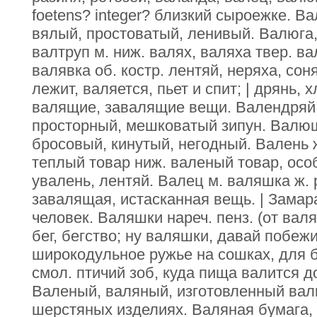
foetens? integer? близкий сыроежке. Ва
вялый, простоватый, ленивый. Валюга,
валтруп м. ниж. валях, валяха твер. ва
валявка об. костр. лентяй, неряха, сон
лежит, валяется, пьет и спит; | дрянь, х
валящие, завалящие вещи. Валендряй м
просторный, мешковатый зипун. Валющ
бросовый, кинутый, негодный. Валень ж
теплый товар ниж. валеный товар, особ.
увалень, лентяй. Валец м. валяшка ж. 
завалящая, истасканная вещь. | Замар
человек. Валяшки нареч. пенз. (от валя
бег, бегство; ну валяшки, давай побеж
широкодульное ружье на сошках, для б
смол. птичий зоб, куда пища валится д
Валеный, валяный, изготовленный вал
шерстяных изделиях. Валяная бумага, 