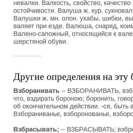
невалки. Валкость, свойство, качество 
остойчивости. Валуша ж. кур. сукновал
Валушки ж. мн. олон. ухабы, шибки, вы
валяет при езде. Валюша, снаряд, кои
Валено-сапожный, относящийся к вален
шерстяной обуви.
На правах рекламы:
Другие определения на эту 
Взборанивать
-- ВЗБОРАНИВАТЬ, взбо
что, вздирать бороною; боронить, гово
об окончательном действии. -ся, быть 
Взбораниванье, взборонованье, взборон
Взбрасывать;
-- ВЗБРАСЫВАТЬ; взбро