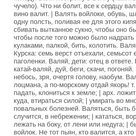
чучело). Что ни болит, все к сердцу вал
вино валит. | Валять войлоки, обувь, 
одну полсть, поливая ее для этого кипя
сбивать вытканное сукно, чтобы оно б
чтобы после того можно было надрать 
кулаками, палкой, бить, колотить. Валя
Курска: семь верст отъехали, семьсот 
паголенки. Валяй, дети: отец в ответе.
катай-валяй, дуй, беги, скачи, погоняй
небось, зря, очертя голову, наобум. В
лоцмана, а по-морскому отдай якорь! т.
падать, клониться к земле; | арх. ложи
куда, втираться силой; | умирать во мн
повальных болезней. Валяться, быть б
случится, в небрежении; | кататься, вор
лежать на боку, от лени или недуга; | 
войлок. Не тот пьян, кто валится, а кто