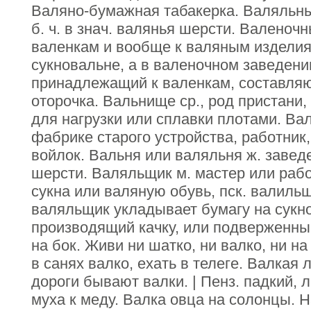
Валяно-бумажная табакерка. Валяльны
б. ч. в знач. валянья шерсти. Валеноч
валенкам и вообще к валяным изделия
сукновальне, а в валеночном заведени
принадлежащий к валенкам, составляю
оторочка. Вальнище ср., род пристани,
для нагрузки или сплавки плотами. Ва
фабрике старого устройства, работни
войлок. Вальня или валяльня ж. завед
шерсти. Валяльщик м. мастер или раб
сукна или валяную обувь, пск. валиль
валяльщик укладывает бумагу на сукно
производящий качку, или подверженный
на бок. Живи ни шатко, ни валко, ни на
в санях валко, ехать в телеге. Валкая 
дороги бывают валки. | Пенз. падкий, 
муха к меду. Валка овца на солонцы. 