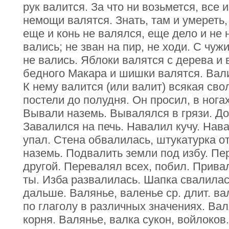
рук валится. За что ни возьмется, все и
немощи валятся. Знать, там и умереть,
еще и конь не валялся, еще дело и не 
вались; не зван на пир, не ходи. С чуж
не вались. Яблоки валятся с дерева и
бедного Макара и шишки валятся. Валис
К нему валится (или валит) всякая сво
постели до полудня. Он просил, в нога
Вывали наземь. Вывалялся в грязи. До
Завалился на печь. Навалил кучу. Нав
упал. Стена обвалилась, штукатурка о
наземь. Подвалить земли под избу. Пер
другой. Перевалял всех, побил. Прив
ты. Изба развалилась. Шапка свалилас
дальше. Валянье, валенье ср. длит. вал
по глаголу в различных значениях. Вал
корня. Валянье, валка сукон, войлоков