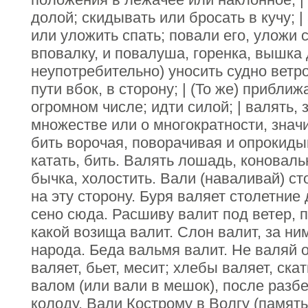
долой; скидывать или бросать в кучу; |
или уложить спать; повали его, уложи с
вповалку, и повалуша, горенка, вышка 
неупотребительно) уносить судно ветр
пути вбок, в сторону; | (То же) прибли
огромном числе; идти силой; | валять,
множестве или о многократности, значи
бить ворочая, поворачивая и опрокидыв
катать, бить. Валять лошадь, коноваль
бычка, холостить. Вали (наваливай) сто
на эту сторону. Буря валяет столетние
сено сюда. Расшиву валит под ветер, п
какой возища валит. Слон валит, за ни
народа. Беда вальмя валит. Не валяй о
валяет, бьет, месит; хлебы валяет, ска
валом (или вали в мешок), после разбе
колоду. Вали Кострому в Волгу (памят