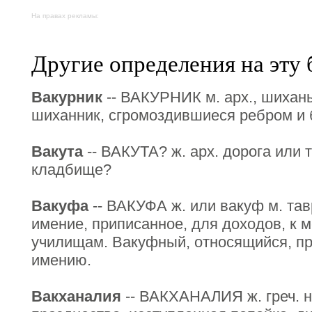
На правах рекламы:
Другие определения на эту 
Вакурник
-- ВАКУРНИК м. арх., шихан
шиханник, сгромоздившиеся ребром и 
Вакута
-- ВАКУТА? ж. арх. дорога или 
кладбище?
Вакуфа
-- ВАКУФА ж. или вакуф м. та
имение, приписанное, для доходов, к 
училищам. Вакуфный, относящийся, п
имению.
Вакханалия
-- ВАКХАНАЛИЯ ж. греч. н