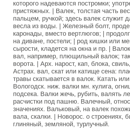
которого надеваются постромки; употр
пристяжных. | Валек, толстая часть ве
пальцем, ручкой; здесь валек служит 
весла из воды. | Железный болт, прод
каронады, вместо вертлюгов; | продол
на диване, постели; | род кишки или ме
сырости, кладется на окна и пр. | Вало
вал, например, плющильный валок; так
ворота. | Арх. нарост, кап, блока, свиль
Астрах. вал, скат или катище сена: пла
травы скатывается в валок. Катать или 
Вологодск. ниж. валки мн. кулига, огни
подсека. Валки жечь, рубить, валять ле
расчистки под пашню. Валечный, относ
значениях. Вальковый, на валек похожи
вала, скалки. | Новорос. о строениях,
глиняный, земляной, турлучный.