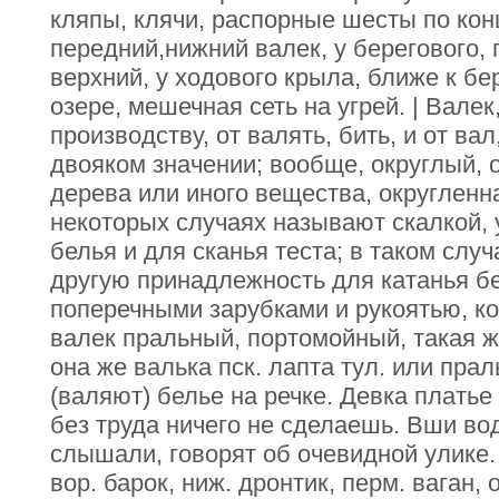
кляпы, клячи, распорные шесты по кон
передний,нижний валек, у берегового, 
верхний, у ходового крыла, ближе к бер
озере, мешечная сеть на угрей. | Валек
производству, от валять, бить, и от ва
двояком значении; вообще, округлый, о
дерева или иного вещества, округленна
некоторых случаях называют скалкой,
белья и для сканья теста; в таком слу
другую принадлежность для катанья бе
поперечными зарубками и рукоятью, ко
валек пральный, портомойный, такая ж
она же валька пск. лапта тул. или прал
(валяют) белье на речке. Девка платье 
без труда ничего не сделаешь. Вши во
слышали, говорят об очевидной улике. 
вор. барок, ниж. дронтик, перм. ваган,