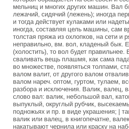
мельниц и многих других машин. Вал бы
лежачий, сидячий (лежень); иногда пе
и тогда действует кулаками или надеты
иногда, составляя цель машины, сам в
толстая пряжа из охлопков, на сети и ря
неправильно, вм. вол, кладеный бык. Е
(холостить), то вол будет правильнее. 
сваливать вещь плашмя, как сама падае
во множестве, появляться толпами, ст
валом валит, от другого валом отвалив
валом нареч. оптом, гуртом, тулаем, в
разбора и исключения. Валик, валец, в
слово вал: валик, небольшой вал, каток
выпуклый, округлый рубчик, высекаемы
подножьях и пр. в виде украшения; | та
валик или валец, в книгопечатне, валек
накатывают чернила или краску на наб