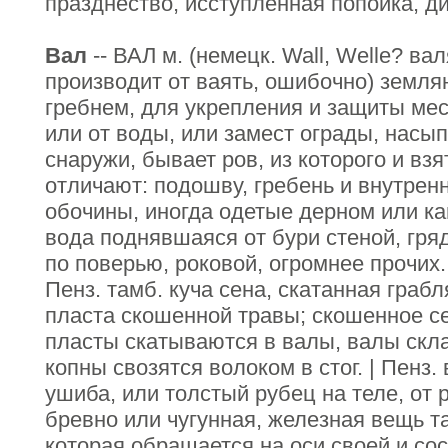
празднество, исступленная попойка, ди
Вал
-- ВАЛ м. (немецк. Wall, Welle? ва
производит от ваять, ошибочно) земля
гребнем, для укрепления и защиты мес
или от воды, или замест ограды, насып
снаружи, бывает ров, из которого и взя
отличают: подошву, гребень и внутрен
обочины, иногда одетые дерном или ка
вода поднявшаяся от бури стеной, гря
по поверью, роковой, огромнее прочих. 
Пенз. тамб. куча сена, скатанная граб
пласта скошенной травы; скошенное с
пласты скатываются в валы, валы скл
копны свозятся волоком в стог. | Пенз.
ушиба, или толстый рубец на теле, от 
бревно или чугунная, железная вещь та
которая обращается на оси своей и сос