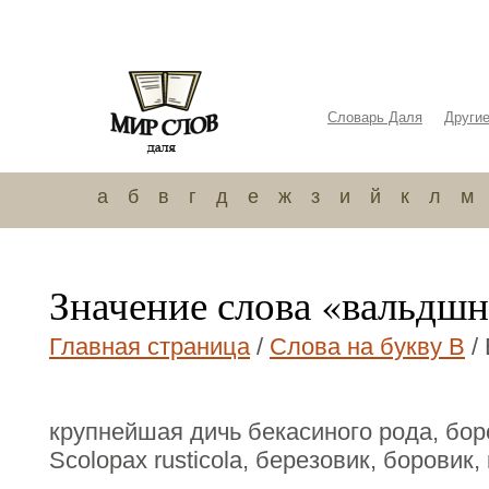
Словарь Даля
Други
а
б
в
г
д
е
ж
з
и
й
к
л
м
Значение слова «вальдш
Главная страница
/
Слова на букву В
/
крупнейшая дичь бекасиного рода, боро
Sсоlорах rusticola, березовик, боровик,